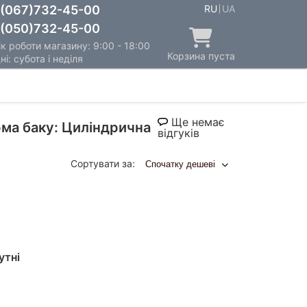
(067)732-45-00
RU
UA
(050)732-45-00
к роботи магазину: 9:00 - 18:00
Корзина пуста
ні: субота і неділя
Ще немає
рма баку: Циліндрична
відгуків
Сортувати за:
Спочатку дешеві
утні