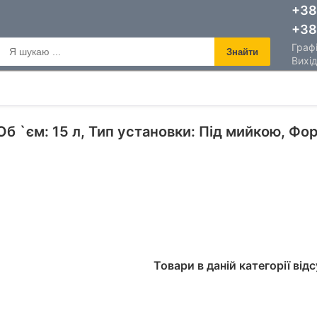
+38
+38
Графі
Знайти
Вихід
б `єм: 15 л, Тип установки: Під мийкою, Фо
Товари в даній категорії відс