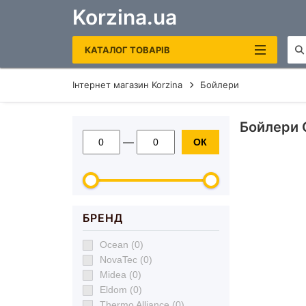
Korzina.ua
КАТАЛОГ ТОВАРІВ
Інтернет магазин Korzina
Бойлери
САНТЕХНІКА
Бойлери О
ОПАЛЕННЯ ТА ВОДОНАГРІВАЧІ
—
ОК
РУШНИКОСУШКИ ЕЛЕКТРИЧНІ
КОТЛИ ГАЗОВІ
ЕЛЕКТРОКОТЛИ
БРЕНД
БОЙЛЕРИ
Ocean (0)
ДЗЕРКАЛА В ВАННУ
NovaTec (0)
Midea (0)
Eldom (0)
Thermo Alliance (0)