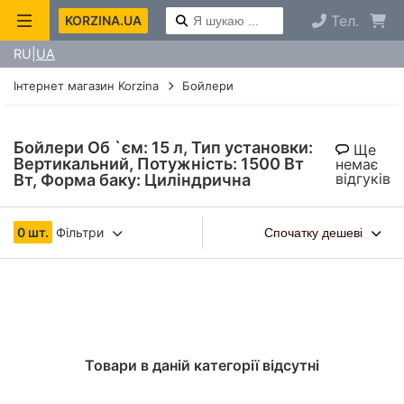
Тел.
KORZINA.UA
RU
UA
Інтернет магазин Korzina
Бойлери
Бойлери Об `єм: 15 л, Тип установки:
Ще
Вертикальний, Потужність: 1500 Вт
немає
відгуків
Вт, Форма баку: Циліндрична
0 шт.
Фільтри
Спочатку дешеві
Товари в даній категорії відсутні