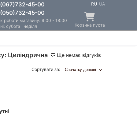
(067)732-45-00
RU
UA
(050)732-45-00
к роботи магазину: 9:00 - 18:00
Корзина пуста
ні: субота і неділя
ку: Циліндрична
Ще немає відгуків
Сортувати за:
Спочатку дешеві
утні