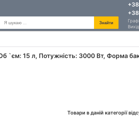
+38
+38
Графі
Знайти
Вихід
б `єм: 15 л, Потужність: 3000 Вт, Форма ба
Товари в даній категорії відс