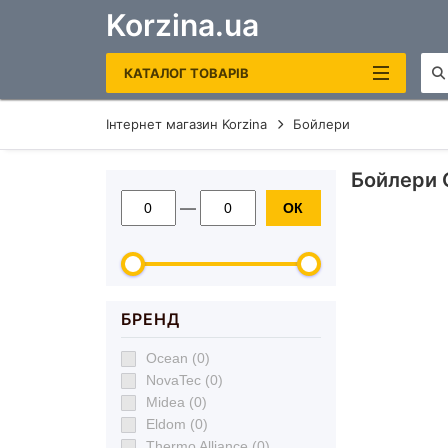
Korzina.ua
КАТАЛОГ ТОВАРІВ
Інтернет магазин Korzina
Бойлери
САНТЕХНІКА
Бойлери О
ОПАЛЕННЯ ТА ВОДОНАГРІВАЧІ
—
ОК
РУШНИКОСУШКИ ЕЛЕКТРИЧНІ
КОТЛИ ГАЗОВІ
ЕЛЕКТРОКОТЛИ
БРЕНД
БОЙЛЕРИ
Ocean (0)
ДЗЕРКАЛА В ВАННУ
NovaTec (0)
Midea (0)
Eldom (0)
Thermo Alliance (0)