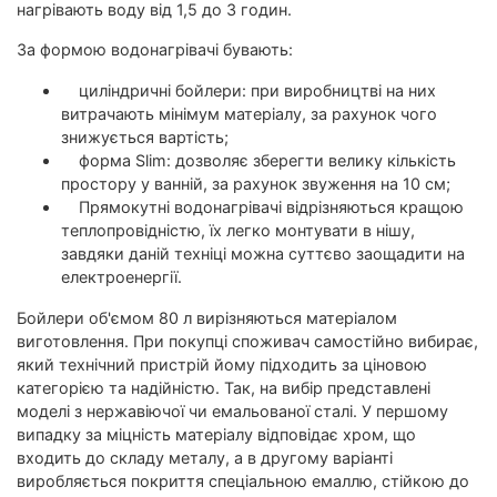
нагрівають воду від 1,5 до 3 годин.
За формою водонагрівачі бувають:
циліндричні бойлери: при виробництві на них
витрачають мінімум матеріалу, за рахунок чого
знижується вартість;
форма Slim: дозволяє зберегти велику кількість
простору у ванній, за рахунок звуження на 10 см;
Прямокутні водонагрівачі відрізняються кращою
теплопровідністю, їх легко монтувати в нішу,
завдяки даній техніці можна суттєво заощадити на
електроенергії.
Бойлери об'ємом 80 л вирізняються матеріалом
виготовлення. При покупці споживач самостійно вибирає,
який технічний пристрій йому підходить за ціновою
категорією та надійністю. Так, на вибір представлені
моделі з нержавіючої чи емальованої сталі. У першому
випадку за міцність матеріалу відповідає хром, що
входить до складу металу, а в другому варіанті
виробляється покриття спеціальною емаллю, стійкою до