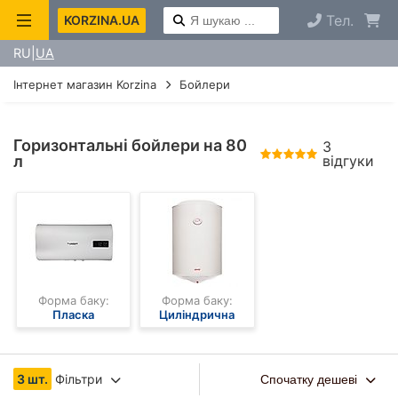
Тел.
KORZINA.UA
RU
UA
Інтернет магазин Korzina
Бойлери
Горизонтальні бойлери на 80
3
л
відгуки
Форма баку:
Форма баку:
Пласка
Циліндрична
3 шт.
Фільтри
Спочатку дешеві