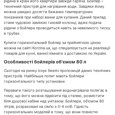
рідина в крані його квартири завжди гаряча. Бойлер –
технічний пристрій для нагрівання води. Завдяки йому
можна швидко досягти бажаних температурних
показників при наборі ванни для купання. Даний прилад
стане чудовою заміною газовій колонці, адже подача
рідини з бойлера проводиться навіть за невеликого тиску
в трубах.
Купити горизонтальний бойлер за прийнятною ціною
можна на сайті Korzina.ua, що спеціалізується на реалізації
товарів для кухні, ванної кімнати з доставкою по Україні.
Особливості бойлерів об'ємом 80 л
Сьогодні на ринку існує безліч пропозицій даних технічних
пристроїв. Найбільше попит мають бойлери
горизонтального типу установки.
Переваги такого розташування водонагрівача полягає в
тому, що його можна підвісити під стелею, розмістити
біля душової кабіни над унітазом. Бойлери, об'ємом 80
літрів, розраховані на сім'ю з 3-4 осіб. Гідність
горизонтальних моделей в тому, що вони повністю