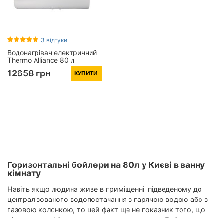
3 відгуки
Водонагрівач електричний
Thermo Alliance 80 л
плаский горизонтальний,
12658 грн
КУПИТИ
мокрий ТЕН 2 кВт (0,8+1,2)
DT80H20G(PD)
Горизонтальні бойлери на 80л у Києві в ванну
кімнату
Навіть якщо людина живе в приміщенні, підведеному до
централізованого водопостачання з гарячою водою або з
газовою колонкою, то цей факт ще не показник того, що