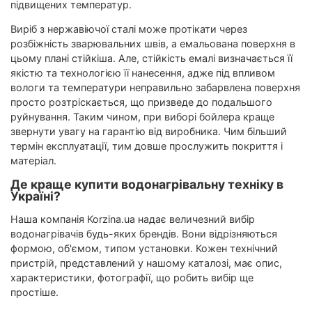
підвищених температур.
Виріб з нержавіючої сталі може протікати через
розбіжність зварювальних швів, а емальована поверхня в
цьому плані стійкіша. Але, стійкість емалі визначається її
якістю та технологією її нанесення, адже під впливом
вологи та температури неправильно забарвлена ​​поверхня
просто розтріскається, що призведе до подальшого
руйнування. Таким чином, при виборі бойлера краще
звернути увагу на гарантію від виробника. Чим більший
термін експлуатації, тим довше прослужить покриття і
матеріал.
Де краще купити водонагрівальну техніку в
Україні?
Наша компанія Korzina.ua надає величезний вибір
водонагрівачів будь-яких брендів. Вони відрізняються
формою, об'ємом, типом установки. Кожен технічний
пристрій, представлений у нашому каталозі, має опис,
характеристики, фотографії, що робить вибір ще
простіше.