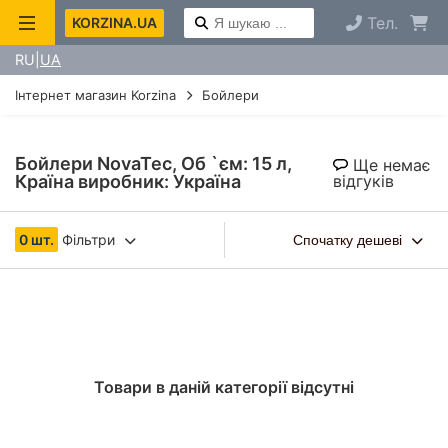
Тел.
KORZINA.UA
RU
UA
Інтернет магазин Korzina
Бойлери
Бойлери NovaTec, Об `єм: 15 л,
Ще немає
Країна виробник: Україна
відгуків
0 шт.
Фільтри
Спочатку дешеві
Товари в даній категорії відсутні