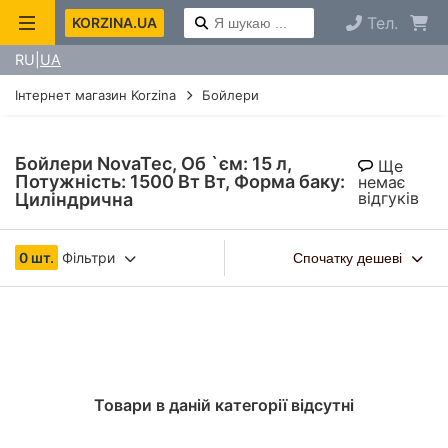
Тел.
KORZINA.UA
RU
UA
Інтернет магазин Korzina
Бойлери
Бойлери NovaTec, Об `єм: 15 л,
Ще
Потужність: 1500 Вт Вт, Форма баку:
немає
відгуків
Циліндрична
0 шт.
Фільтри
Спочатку дешеві
Товари в даній категорії відсутні