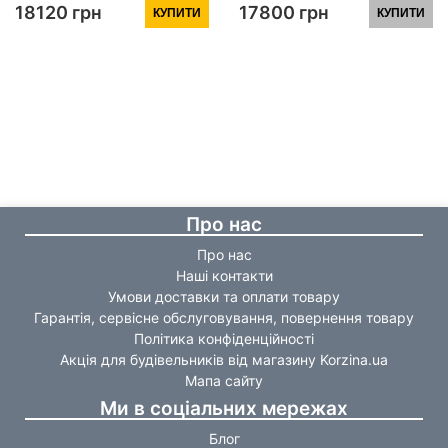
SBM90x90.SAT.HIGH.FR,
SBM90x90.SAT.HIGH.GR,
18120 грн
17800 грн
КУПИТИ
КУПИТИ
скло Frost 4 мм
скло тоноване 4 мм
Про нас
Про нас
Наші контакти
Умови доставки та оплати товару
Гарантія, сервісне обслуговування, повернення товару
Політика конфіденційності
Акція для будівельників від магазину Korzina.ua
Мапа сайту
Ми в соціальних мережах
Блог