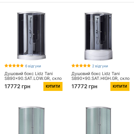
6 відгуки
2 відгуки
Душовий бокс Lidz Tani
Душовий бокс Lidz Tani
SB90x90.SAT.LOW.GR, скло
SB90x90.SAT.HIGH.GR, скло
тоноване 4 мм
тоноване 4 мм
17772 грн
17772 грн
КУПИТИ
КУПИТИ