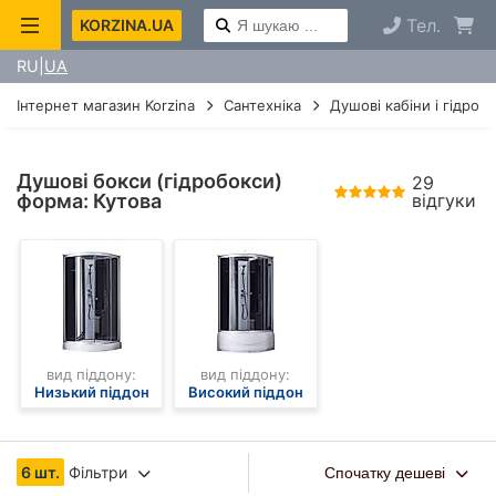
Тел.
KORZINA.UA
RU
UA
Інтернет магазин Korzina
Сантехніка
Душові кабіни і гідроб
Душові бокси (гідробокси)
29
форма: Кутова
відгуки
вид піддону:
вид піддону:
Низький піддон
Високий піддон
6 шт.
Фільтри
Спочатку дешеві