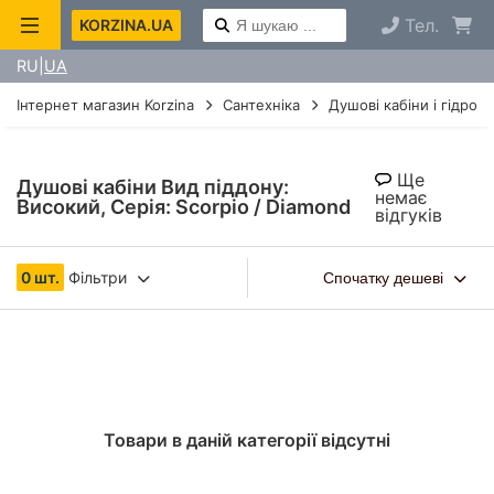
Тел.
KORZINA.UA
RU
UA
Інтернет магазин Korzina
Сантехніка
Душові кабіни і гідроб
Ще
Душові кабіни Вид піддону:
немає
Високий, Серія: Scorpio / Diamond
відгуків
0 шт.
Фільтри
Спочатку дешеві
Товари в даній категорії відсутні