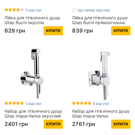
5 відгуки
Ще немає відгуків
Лійка для гігієнічного душу
Лійка для гігієнічного душу
Qtap Rucni округла
Qtap Rucni прямоугольна
QTCRMB020 Chrome (Bidet)
QTCRMB120 Chrome (Bidet)
629 грн
839 грн
КУПИТИ
КУПИТИ
5 відгуки
6 відгуки
Набор для гігієнічного душу
Набор для гігієнічного душу
Qtap Inspai-Varius округлий
Qtap Inspai-Varius
QTINSVARCRMV00440001
прямокутний
2401 грн
2761 грн
КУПИТИ
КУПИТИ
Chrome
QTINSVARCRMV00440201
Chrome