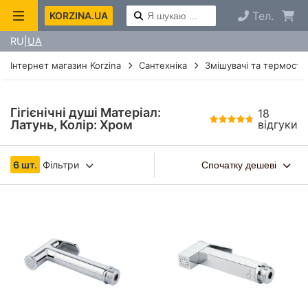
Тел.
KORZINA.UA
RU
UA
Інтернет магазин Korzina
Сантехніка
Змішувачі та термоста
Гігієнічні душі Матеріал:
18
Латунь, Колір: Хром
відгуки
6 шт.
Фільтри
Спочатку дешеві