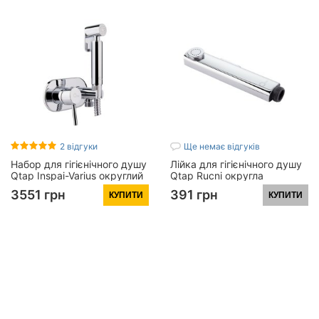
2 відгуки
Ще немає відгуків
Набор для гігієнічного душу
Лійка для гігієнічного душу
Qtap Inspai-Varius округлий
Qtap Rucni округла
QTINSVARCRMV00440501
QTCRMA120 Chrome (Bidet)
3551 грн
391 грн
КУПИТИ
КУПИТИ
Chrome