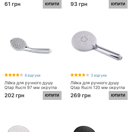
мм округла
мм округла
61 грн
93 грн
КУПИТИ
КУПИТИ
LDNIA24CRM39332 Chrome
LDNIA03CRM22036 Chrome
6 відгуки
3 відгуки
Лійка для ручного душу
Лійка для ручного душу
Qtap Rucni 97 мм округла
Qtap Rucni 120 мм округла
QT02L Chrome
QT01L Chrome
202 грн
269 грн
КУПИТИ
КУПИТИ