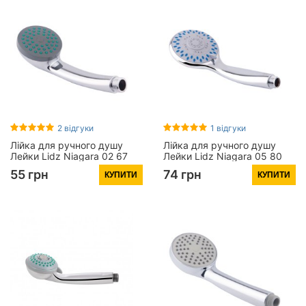
2 відгуки
1 відгуки
Лійка для ручного душу
Лійка для ручного душу
Лейки Lidz Niagara 02 67
Лейки Lidz Niagara 05 80
мм округла
мм округла
55 грн
74 грн
КУПИТИ
КУПИТИ
LDNIA02CRM22035 Chrome
LDNIA05CRM22037 Chrome