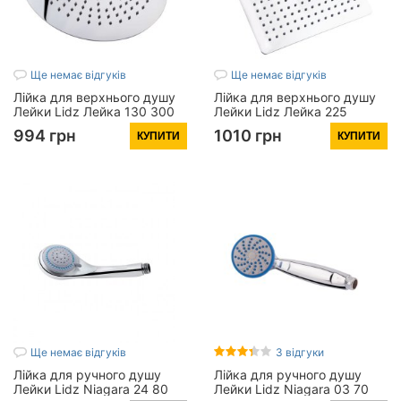
Ще немає відгуків
Ще немає відгуків
Лійка для верхнього душу
Лійка для верхнього душу
Лейки Lidz Лейка 130 300
Лейки Lidz Лейка 225
мм округла
250x250 мм прямокутна
994 грн
1010 грн
КУПИТИ
КУПИТИ
LDNIA130NKS32451 Nickel
LDNIA225NKS32452 Nickel
Ще немає відгуків
3 відгуки
Лійка для ручного душу
Лійка для ручного душу
Лейки Lidz Niagara 24 80
Лейки Lidz Niagara 03 70