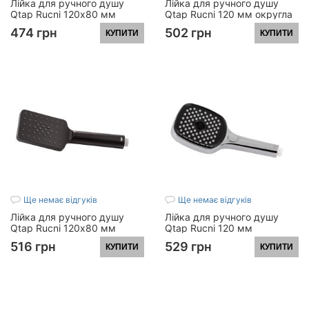
Лійка для ручного душу
Лійка для ручного душу
Qtap Rucni 120х80 мм
Qtap Rucni 120 мм округла
прямокутна
QTRUCA115O3KCW Chrome
474 грн
502 грн
КУПИТИ
КУПИТИ
QTRUCA121N3KCC Chrome
Ще немає відгуків
Ще немає відгуків
Лійка для ручного душу
Лійка для ручного душу
Qtap Rucni 120х80 мм
Qtap Rucni 120 мм
прямокутна
прямокутна
516 грн
529 грн
КУПИТИ
КУПИТИ
QTRUCA121N3KBB Black
QTRUCA120N3KCB Chrome
Matt