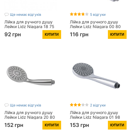
Ще немає відгуків
5 відгуки
Лійка для ручного душу
Лійка для ручного душу
Лейки Lidz Niagara 18 75
Лейки Lidz Niagara 00 80
мм округла
мм округла
92 грн
116 грн
КУПИТИ
КУПИТИ
LDNIA18CRM34802 Chrome
LDNIA00CRM22039 Chrome
Ще немає відгуків
2 відгуки
Лійка для ручного душу
Лійка для ручного душу
Лейки Lidz Niagara 20 80
Лейки Lidz Niagara 01 98
мм округла
мм округла
152 грн
153 грн
КУПИТИ
КУПИТИ
LDNIA20CRM35448 Chrome
LDNIA01CRM22034 Chrome