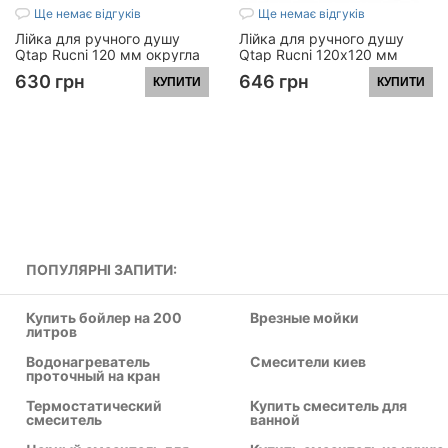
Ще немає відгуків
Ще немає відгуків
Лійка для ручного душу
Лійка для ручного душу
Qtap Rucni 120 мм округла
Qtap Rucni 120х120 мм
QTRUCA120O3KBB Black
прямокутна
630 грн
646 грн
КУПИТИ
КУПИТИ
Matt
QTHLA120N3KCW
Chrome/White
ПОПУЛЯРНІ ЗАПИТИ:
Купить бойлер на 200
Врезные мойки
литров
Водонагреватель
Смесители киев
проточный на кран
Термостатический
Купить смеситель для
смеситель
ванной