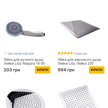
Ще немає відгуків
5 відгуки
Лійка для ручного душу
Лійка для верхнього душу
Лейки Lidz Niagara 14 95
Лейки Lidz Лейка 230
мм округла
300x300 мм прямокутна
203 грн
994 грн
КУПИТИ
КУПИТИ
LDNIA14CRM35465 Chrome
LDNIA230NKS32453 Nickel