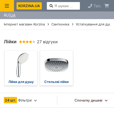
Тел.
KORZINA.UA
RU
UA
Інтернет магазин Korzina
Сантехніка
Устаткування для душу
Лійки
27 відгуки
Лійки для душу
Стельові лійки
24 шт.
Фільтри
Спочатку дешеві