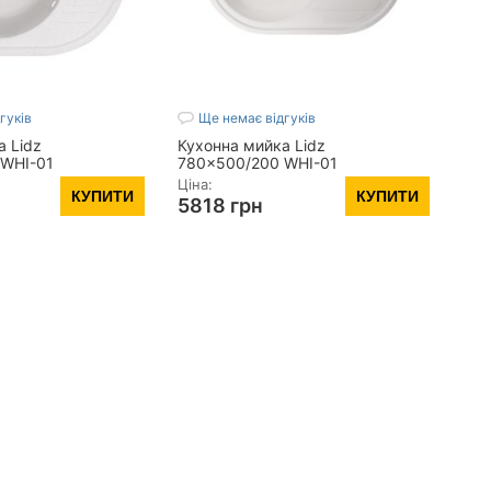
гуків
Ще немає відгуків
 Lidz
Кухонна мийка Lidz
WHI-01
780x500/200 WHI-01
5500200)
(LIDZWHI10780500200)
Ціна:
КУПИТИ
КУПИТИ
5818 грн
лу, мм:
8
Товщина матеріалу, мм:
8
ина шафи, мм:
600
Мінімальна ширина шафи, мм:
760
Серія:
780x500
ийка, сифон.
Комплектація:
Мийка, сифон.
иразний
Вид монтажу:
Виразний
Показать все