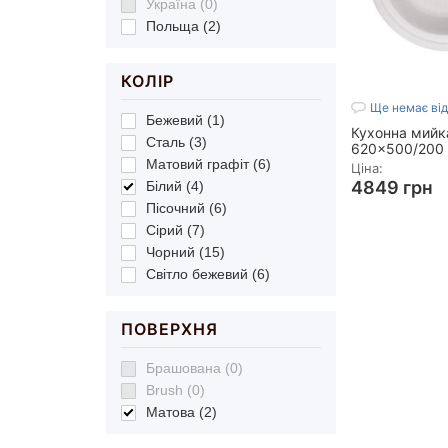
Україна (0)
Польща (2)
КОЛІР
Ще немає від
Бежевий (1)
Кухонна мийка
Сталь (3)
620x500/200 
Матовий графіт (6)
(LIDZWHI0161
Ціна:
4849 грн
Білий (4)
Пісочний (6)
Товщина матеріа
Сірий (7)
Мінімальна шир
Чорний (15)
Серія:
620x500
Світло бежевий (6)
Комплектація:
М
Вид монтажу:
В
Показать все
ПОВЕРХНЯ
Брашована (0)
Brush (0)
Матова (2)