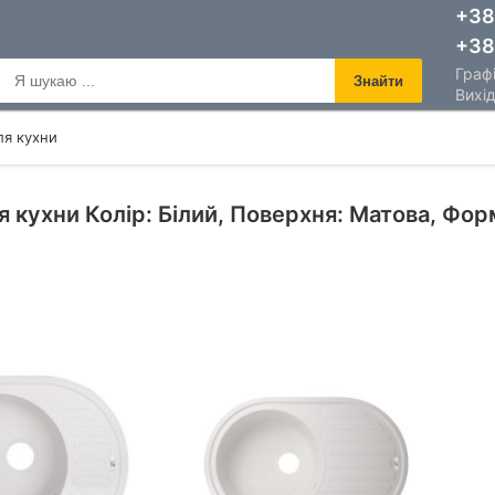
+38
+38
Графі
Знайти
Вихід
я кухни
 кухни Колір: Білий, Поверхня: Матова, Фор