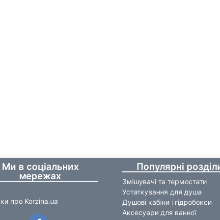
Ми в соціальних
Популярні розділ
мережах
Змішувачі та термостати
Устаткування для душа
уки про Korzina.ua
Душові кабіни і гідробокси
Аксесуари для ванної