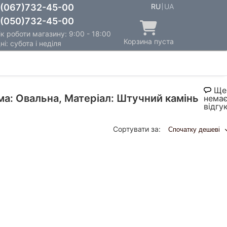
(067)732-45-00
RU
UA
(050)732-45-00
к роботи магазину: 9:00 - 18:00
Корзина пуста
ні: субота і неділя
Ще
ма: Овальна, Матеріал: Штучний камінь
нема
відгук
Сортувати за:
Спочатку дешеві