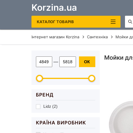
Korzina.ua
КАТАЛОГ ТОВАРІВ
Інтернет магазин Korzina
Сантехніка
Мойки дл
САНТЕХНІКА
ОПАЛЕННЯ ТА ВОДОНАГРІВАЧІ
Мойки для
—
ОК
РУШНИКОСУШКИ ЕЛЕКТРИЧНІ
КОТЛИ ГАЗОВІ
ЕЛЕКТРОКОТЛИ
БРЕНД
БОЙЛЕРИ
Lidz (2)
ДЗЕРКАЛА В ВАННУ
КРАЇНА ВИРОБНИК