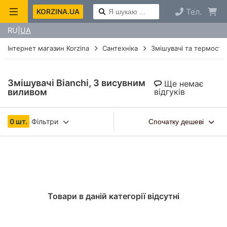
Тел.
KORZINA.UA
RU
UA
Інтернет магазин Korzina
Сантехніка
Змішувачі та термоста
Змішувачі Bianchi, З висувним
Ще немає
виливом
відгуків
0 шт.
Фільтри
Спочатку дешеві
Товари в даній категорії відсутні