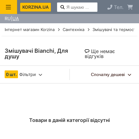
Тел.
KORZINA.UA
RU
UA
Інтернет магазин Korzina
Сантехніка
Змішувачі та термоста
Змішувачі Bianchi, Для
Ще немає
душу
відгуків
0 шт.
Фільтри
Спочатку дешеві
Товари в даній категорії відсутні