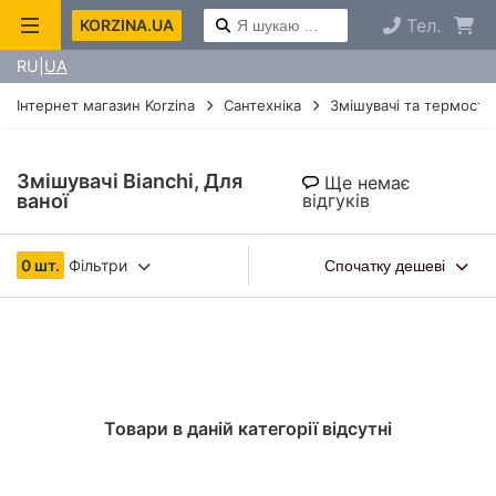
Тел.
KORZINA.UA
RU
UA
Інтернет магазин Korzina
Сантехніка
Змішувачі та термоста
Змішувачі Bianchi, Для
Ще немає
ваної
відгуків
0 шт.
Фільтри
Спочатку дешеві
Товари в даній категорії відсутні