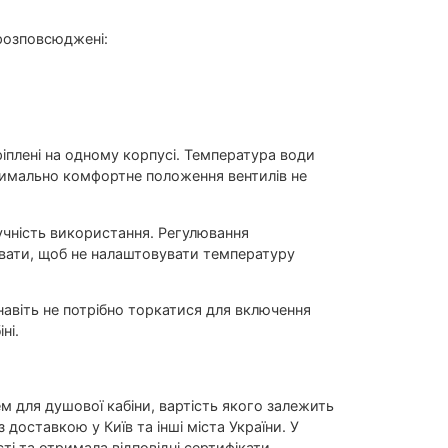
 розповсюджені:
ріплені на одному корпусі. Температура води
симально комфортне положення вентилів не
ручність використання. Регулювання
вати, щоб не налаштовувати температуру
х навіть не потрібно торкатися для включення
ні.
ем для душової кабіни, вартість якого залежить
 доставкою у Київ та інші міста України. У
сті та отримала відповідні сертифікати.