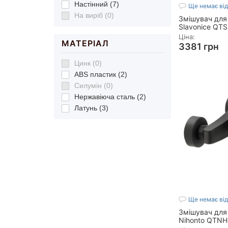
Настінний (7)
Ще немає від
На виріб (0)
Змішувач для
Slavonice QT
Chrome
Ціна:
МАТЕРІАЛ
3381 грн
Цинк (0)
Вага брутто 1, кг
Вага нетто, кг:
1
ABS пластик (2)
Висота виробу, 
Силумін (0)
Витрата води, л/
Нержавіюча сталь (2)
Габарити упаковк
Латунь (3)
135х250х250
Показать все
Ще немає від
Змішувач для
Nihonto QTN