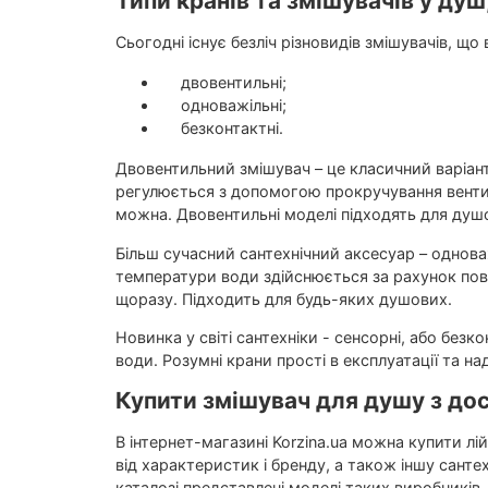
Типи кранів та змішувачів у душ
Сьогодні існує безліч різновидів змішувачів, щ
двовентильні;
одноважільні;
безконтактні.
Двовентильний змішувач – це класичний варіант
регулюється з допомогою прокручування вентил
можна. Двовентильні моделі підходять для душо
Більш сучасний сантехнічний аксесуар – однова
температури води здійснюється за рахунок по
щоразу. Підходить для будь-яких душових.
Новинка у світі сантехніки - сенсорні, або безк
води. Розумні крани прості в експлуатації та на
Купити змішувач для душу з дос
В інтернет-магазині Korzina.ua можна купити лі
від характеристик і бренду, а також іншу сантех
каталозі представлені моделі таких виробників, 