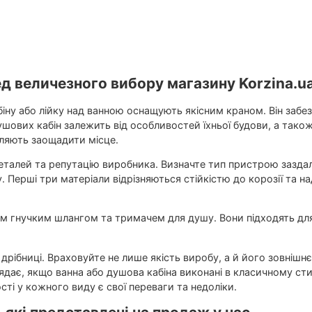
,1
мм:
115
хв:
До 13
и 1, мм:
д величезного вибору магазину Korzina.u
ну або лійку над ванною оснащують якісним краном. Він забез
душових кабін залежить від особливостей їхньої будови, а так
оляють заощадити місце.
деталей та репутацію виробника. Визначте тип пристрою заздал
. Перші три матеріали відрізняються стійкістю до корозії та на
им гнучким шлангом та тримачем для душу. Вони підходять для
а дрібниці. Враховуйте не лише якість виробу, а й його зовніш
ає, якщо ванна або душова кабіна виконані в класичному стил
сті у кожного виду є свої переваги та недоліки.