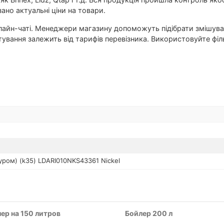
зано актуальні ціни на товари.
онлайн-чаті. Менеджери магазину допоможуть підібрати змішув
ртування залежить від тарифів перевізника. Використовуйте фі
туром) (k35) LDARI010NKS43361 Nickel
ер на 150 литров
Бойлер 200 л