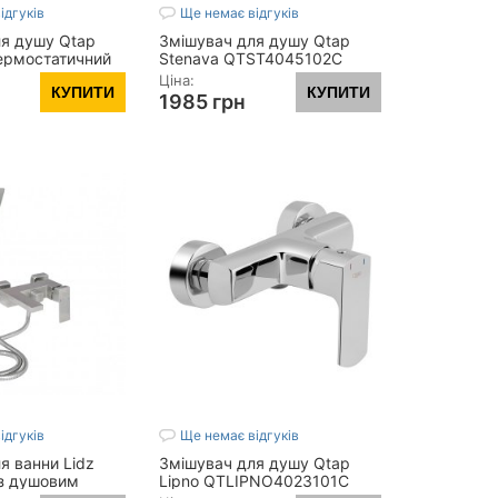
ідгуків
Ще немає відгуків
я душу Qtap
Змішувач для душу Qtap
ермостатичний
Stenava QTST4045102C
5C Chrome
Chrome
Ціна:
КУПИТИ
КУПИТИ
1985 грн
кг:
2,59
Вага брутто 1, кг:
2
2,04
Вага нетто, кг:
1,3
, мм:
60
Висота виробу, мм:
55
л/хв:
До 13
Витрата води, л/хв:
До 13
вки 1, мм:
Габарити упаковки 1, мм:
140х365х215
Показать все
ідгуків
Ще немає відгуків
я ванни Lidz
Змішувач для душу Qtap
(з душовим
Lipno QTLIPNO4023101C