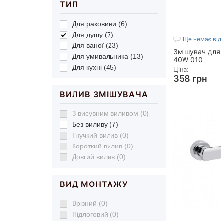
ТИП
Для раковини (6)
Для душу (7)
Ще немає від
Для ваної (23)
Змішувач для 
Для умивальника (13)
40W 010
Для кухні (45)
Ціна:
358 грн
ВИЛИВ ЗМІШУВАЧА
Матеріал:
ABS п
Колір:
Білий
Поверхня:
Мато
З висувним виливом (0)
Вид монтажу:
Н
Без виливу (7)
Механізм змішу
Гнучкий вилив (0)
Картридж
Короткий вилив (0)
Показать все
Довгий вилив (0)
ВИД МОНТАЖУ
Врізний (0)
Підлоговий (0)