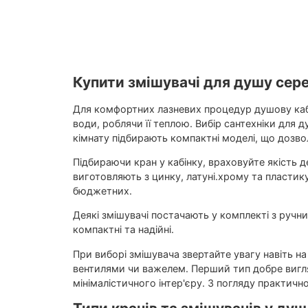
Вага нетто, кг:
1
Висота виробу, 
Витрата води, л/
Габарити упаковк
125х230х150
Показать все
Купити змішувачі для душу сере
Для комфортних лазневих процедур душову кабі
води, роблячи її теплою. Вибір сантехніки для 
кімнату підбирають компактні моделі, що дозв
Підбираючи кран у кабінку, враховуйте якість 
виготовляють з цинку, латуні.хрому та пластику
бюджетних.
Деякі змішувачі постачають у комплекті з ручн
компактні та надійні.
При виборі змішувача звертайте увагу навіть н
вентилями чи важелем. Перший тип добре вигляд
мінімалістичного інтер'єру. З погляду практично