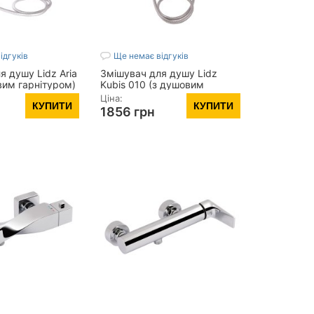
ідгуків
Ще немає відгуків
я душу Lidz Aria
Змішувач для душу Lidz
вим гарнітуром)
Kubis 010 (з душовим
I010NKS43361
гарнітуром) (k35)
Ціна:
КУПИТИ
КУПИТИ
LDKUB010NKS28535 Nickel
1856 грн
кг:
1,273
Матеріал:
Нержавіюча сталь
1,118
Колір:
Нікель
, мм:
95
Поверхня:
Брашована
вки 1, мм:
Вид монтажу:
Настінний
Діаметр лійки:
100x80
ісяців
Показать все