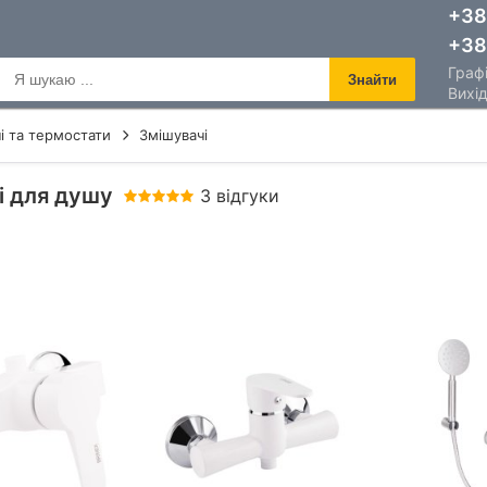
+38
+38
Графі
Знайти
Вихід
і та термостати
Змішувачі
і для душу
3 відгуки