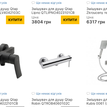
гуків
Ще немає відгуків
Ще немає в
 душу Qtap
Змішувач для душу Qtap
Змішувач дл
SLV4042103C
Lipno QTLIPNO4023101CB
Zkrouceny т
Black Matt
QTZKR40T10
Ціна:
Ціна:
КУПИТИ
КУПИТИ
3804 грн
6317 грн
:
1,47
Вага брутто 1, кг:
1,47
Вага брутто 1, 
,1
Вага нетто, кг:
1,11
Вага нетто, кг:
мм:
140
Висота виробу, мм:
115
Висота виробу
хв:
До 13
Витрата води, л/хв:
До 13
Витрата води, 
и 1, мм:
Габарити упаковки 1, мм:
Габарити упако
130х230х150
85х335х240
Показать все
Показать все
гуків
Ще немає відгуків
Ще немає в
 душу Qtap
Змішувач для душу Qtap
Змішувач дл
H4022101CB
Robin QTROB4060102C
Kubis 0061 