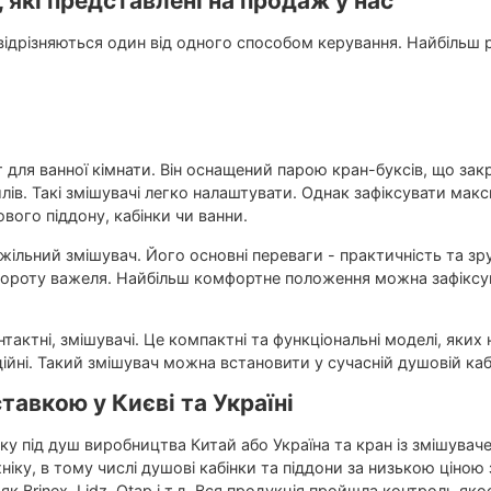
, які представлені на продаж у нас
о відрізняються один від одного способом керування. Найбільш
 для ванної кімнати. Він оснащений парою кран-буксів, що зак
ів. Такі змішувачі легко налаштувати. Однак зафіксувати мак
вого піддону, кабінки чи ванни.
жільний змішувач. Його основні переваги - практичність та з
вороту важеля. Найбільш комфортне положення можна зафіксу
онтактні, змішувачі. Це компактні та функціональні моделі, яки
дійні. Такий змішувач можна встановити у сучасній душовій кабі
тавкою у Києві та Україні
йку під душ виробництва Китай або Україна та кран із змішувач
ніку, в тому числі душові кабінки та піддони за низькою ціною з
як Brinex, Lidz, Qtap і т.д. Вся продукція пройшла контроль яко