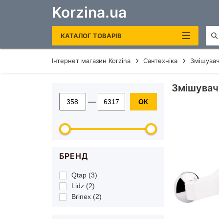
Korzina.ua
КАТАЛОГ ТОВАРІВ
Інтернет магазин Korzina
Сантехніка
Змішувач
САНТЕХНІКА
Змішувач
ОПАЛЕННЯ ТА ВОДОНАГРІВАЧІ
—
ОК
РУШНИКОСУШКИ ЕЛЕКТРИЧНІ
КОТЛИ ГАЗОВІ
ЕЛЕКТРОКОТЛИ
БРЕНД
БОЙЛЕРИ
Qtap (3)
ДЗЕРКАЛА В ВАННУ
Lidz (2)
Brinex (2)