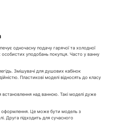
a
печує одночасну подачу гарячої та холодної
ож особистих уподобань покупця. Часто у ванну
егідь. Змішувачі для душових кабінок
дійністю. Пластикові моделі відносять до класу
 встановлення над ванною. Такі моделі дуже
нє оформлення. Це може бути модель з
і. Друга підходить для сучасного