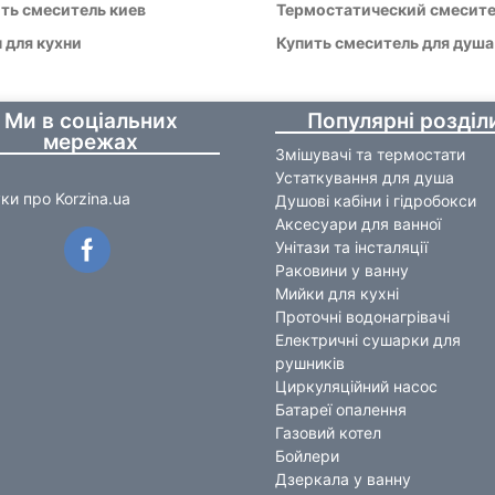
ть смеситель киев
Термостатический смесит
 для кухни
Купить смеситель для душа
Ми в соціальних
Популярні розділ
мережах
Змішувачі та термостати
Устаткування для душа
уки про Korzina.ua
Душові кабіни і гідробокси
Аксесуари для ванної
Унітази та інсталяції
Раковини у ванну
Мийки для кухні
Проточні водонагрівачі
Електричні сушарки для
рушників
Циркуляційний насос
Батареї опалення
Газовий котел
Бойлери
Дзеркала у ванну