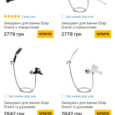
5 відгуки
Ще немає відгуків
Змішувач для ванни Qtap
Змішувач для ванни Qtap
Grand з поворотним
Grand з поворотним
виливом (з душовим
виливом (з душовим
2778 грн
2778 грн
КУПИТИ
КУПИТИ
гарнітуром) QTGRABCR005
гарнітуром) QTGRAWCR005
Chrome/Black
Chrome/White
Ще немає відгуків
Ще немає відгуків
Змішувач для ванни Qtap
Змішувач для ванни Qtap
Grand (з душовим
Grand (з душовим
гарнітуром) QTGRABCR006
гарнітуром) QTGRAWCR006
2842 грн
2842 грн
КУПИТИ
КУПИТИ
Chrome/Black
Chrome/White