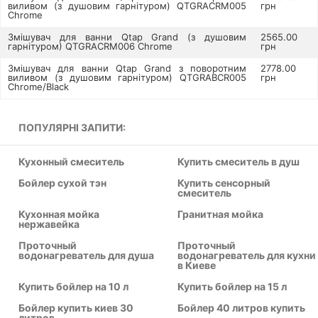
виливом (з душовим гарнітуром) QTGRACRM005
грн
Chrome
Змішувач для ванни Qtap Grand (з душовим
2565.00
гарнітуром) QTGRACRM006 Chrome
грн
Змішувач для ванни Qtap Grand з поворотним
2778.00
виливом (з душовим гарнітуром) QTGRABCR005
грн
Chrome/Black
ПОПУЛЯРНІ ЗАПИТИ:
Кухонный смеситель
Купить смеситель в душ
Бойлер сухой тэн
Купить сенсорный
смеситель
Кухонная мойка
Гранитная мойка
нержавейка
Проточный
Проточный
водонагреватель для душа
водонагреватель для кухни
в Киеве
Купить бойлер на 10 л
Купить бойлер на 15 л
Бойлер купить киев 30
Бойлер 40 литров купить
литров