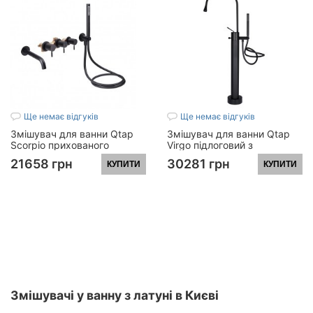
Ще немає відгуків
Ще немає відгуків
Змішувач для ванни Qtap
Змішувач для ванни Qtap
Scorpio прихованого
Virgo підлоговий з
монтажу двохвентильний (з
поворотним виливом (з
21658 грн
30281 грн
КУПИТИ
КУПИТИ
душовим гарнітуром)
душовим гарнітуром)
QTSCOR3350105GB Black
QT1966103B Black Matt
Matt
Змішувачі у ванну з латуні в Києві