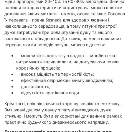
міді з пропорціями 20-40% та 60-80% відповідно. Значно
поліпшити характеристики користувача можна шляхом
додавання інших металів – нікелю, олова та інше. Головна
їх перевага – повна безпека для здоров'я людини і
навколишнього середовища, а тому латунні пристрої
дуже затребувані при облаштуванні душу та іншого
сантехнічного обладнання. До інших, не менш важливих
переваг, якими володіє латунь, можна віднести:
можливість контакту з водою – вироби легко
витримують вплив вологи, не допускаючи появи
корозійних процесів;
висока міцність та термостійкість;
ефективний опір механічним ушкодженням;
довговічність;
відсутність протікання води.
Крім того, слід відзначити і хорошу зовнішню естетику.
Змішувачі душем у ванну з латуні виглядають дуже
стильно, і можуть бути використані для ванни в рамках
практично будь-якого дизайнерського напрямку.