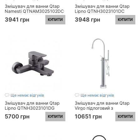
Змішувач для ванни Qtap
Змішувач для ванни Qtap
Namesti QTNAM3025102DC
Lipno QTNH3023101DC
Chrome
Chrome
3941 грн
3948 грн
КУПИТИ
КУПИТИ
Ще немає відгуків
Ще немає відгуків
Змішувач для ванни Qtap
Змішувач для ванни Qtap
Lipno QTNH3023101DG
Virgo підлоговий з
Graphite
поворотним виливом (з
5700 грн
10651 грн
КУПИТИ
КУПИТИ
душовим гарнітуром)
QT1966103C Chrome