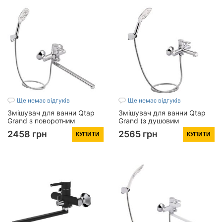
Ще немає відгуків
Ще немає відгуків
Змішувач для ванни Qtap
Змішувач для ванни Qtap
Grand з поворотним
Grand (з душовим
виливом (з душовим
гарнітуром) QTGRACRM006
2458 грн
2565 грн
КУПИТИ
КУПИТИ
гарнітуром) QTGRACRM005
Chrome
Chrome