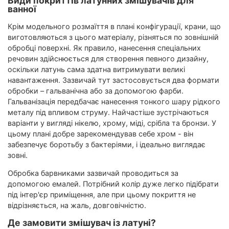
Види покриттів латунних змішувачів для
ванної
Крім модельного розмаїття в плані конфігурації, крани, що
виготовляються з цього матеріалу, різняться по зовнішній
обробці поверхні. Як правило, нанесення спеціальних
речовин здійснюється для створення певного дизайну,
оскільки латунь сама здатна витримувати великі
навантаження. Зазвичай тут застосовується два формати
обробки – гальванічна або за допомогою фарби.
Гальванізація передбачає нанесення тонкого шару рідкого
металу під впливом струму. Найчастіше зустрічаються
варіанти у вигляді нікелю, хрому, міді, срібла та бронзи. У
цьому плані добре зарекомендував себе хром - він
забезпечує боротьбу з бактеріями, і ідеально виглядає
зовні.
Обробка барвниками зазвичай проводиться за
допомогою емалей. Потрібний колір дуже легко підібрати
під інтер'єр приміщення, але при цьому покриття не
відрізняється, на жаль, довговічністю.
Де замовити змішувач із латуні?