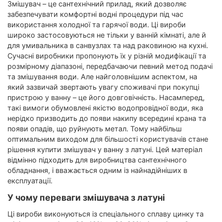
Змішувач – це сантехнічний прилад, який дозволяє
забезпечувати комфортні водні процедури під час
використання холодної та гарячої води. Ці вироби
широко застосовуються не тільки у ванній кімнаті, але й
для умивальника в санвузлах та над раковиною на кухні.
Сучасні виробники пропонують їх у різній модифікації та
розмірному діапазоні, передбачаючи певний метод подачі
та змішування води. Але найголовнішим аспектом, на
який зазвичай звертають увагу споживачі при покупці
пристрою у ванну – це його довговічність. Насамперед,
такі вимоги обумовлені якістю водопровідної води, яка
нерідко призводить до появи накипу всередині крана та
появи опадів, що руйнують метал. Тому найбільш
оптимальним виходом для більшості користувачів стане
рішення купити змішувач у ванну з латуні. Цей матеріал
відмінно підходить для виробництва сантехнічного
обладнання, і вважається одним із найнадійніших в
експлуатації.
У чому переваги змішувача з латуні
Ці вироби виконуються із спеціального сплаву цинку та