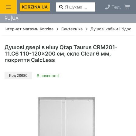
Тел.
KORZINA.UA
RU
UA
Інтернет магазин Korzina
Сантехніка
Душові кабіни і гідроб
Душові двері в нішу Qtap Taurus CRM201-
11.C6 110-120x200 см, скло Clear 6 мм,
покриття CalcLess
Код 28680
В наявності