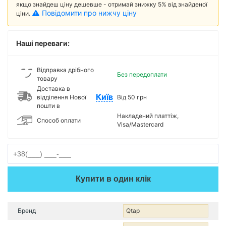
якщо знайдеш ціну дешевше - отримай знижку 5% від знайденої
Повідомити про нижчу ціну
ціни.
Наші переваги:
Відправка дрібного
Без передоплати
товару
Доставка в
Київ
відділення Нової
Від 50 грн
пошти в
Накладений платтіж,
Способ оплати
Visa/Mastercard
Купити в один клік
Бренд
Qtap