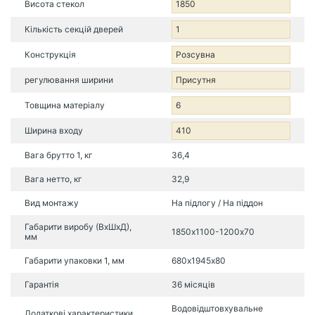
Висота стекол
1850
Кількість секцій дверей
1
Конструкція
Розсувна
регулювання ширини
Присутня
Товщина матеріалу
6
Ширина входу
410
Вага брутто 1, кг
36,4
Вага нетто, кг
32,9
Вид монтажу
На підлогу / На піддон
Габарити виробу (ВхШхД),
1850х1100-1200х70
мм
Габарити упаковки 1, мм
680х1945х80
Гарантія
36 місяців
Водовідштовхувальне
Додаткові характеристики