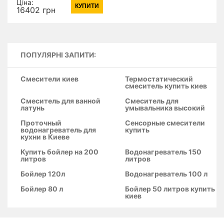
Ціна:
КУПИТИ
Clear 6 мм, покриття
16402 грн
CalcLess
ПОПУЛЯРНІ ЗАПИТИ:
Смесители киев
Термостатический
смеситель купить киев
Смеситель для ванной
Смеситель для
латунь
умывальника высокий
Проточный
Сенсорные смесители
водонагреватель для
купить
кухни в Киеве
Купить бойлер на 200
Водонагреватель 150
литров
литров
Бойлер 120л
Водонагреватель 100 л
Бойлер 80 л
Бойлер 50 литров купить
киев