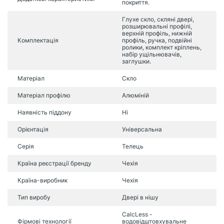
покриття.
Глухе скло, скляні двері,
розширювальні профілі,
верхній профіль, нижній
Комплектація
профіль, ручка, подвійні
ролики, комплект кріплень,
набір ущільнювачів,
заглушки.
Матеріал
Скло
Матеріал профілю
Алюміній
Наявність піддону
Ні
Орієнтація
Універсальна
Серія
Телець
Країна реєстрації бренду
Чехія
Країна-виробник
Чехія
Тип виробу
Двері в нішу
CalcLess -
Фірмові технології
водовідштовхувальне