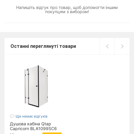
Напишіть відгук про товар, щоб допомогти іншим
покупцям з вибором!
Останні переглянуті товари
Ще немає відгуків
Душова кабіна Qtap
Capricorn BLA1099SC6
90x90 см, скло Clear 6