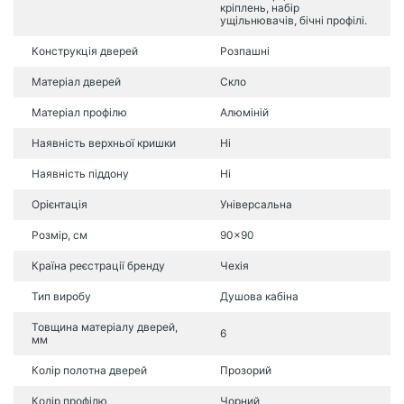
кріплень, набір
ущільнювачів, бічні профілі.
Конструкція дверей
Розпашні
Матеріал дверей
Скло
Матеріал профілю
Алюміній
Наявність верхньої кришки
Ні
Наявність піддону
Ні
Орієнтація
Універсальна
Розмір, см
90x90
Країна реєстрації бренду
Чехія
Тип виробу
Душова кабіна
Товщина матеріалу дверей,
6
мм
Колір полотна дверей
Прозорий
Колір профілю
Чорний