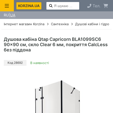
Тел.
KORZINA.UA
RU
UA
Інтернет магазин Korzina
Сантехніка
Душові кабіни і гідроб
Душова кабіна Qtap Capricorn BLA1099SC6
90x90 см, скло Clear 6 мм, покриття CalcLess
без піддона
Код 28692
В наявності