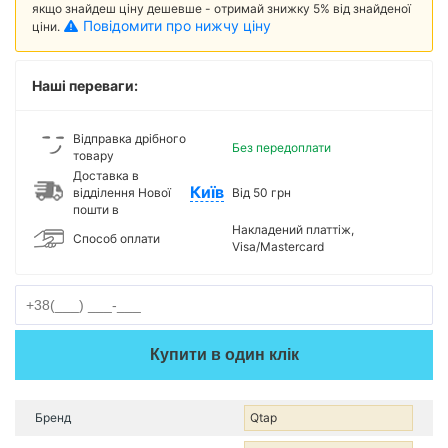
якщо знайдеш ціну дешевше - отримай знижку 5% від знайденої
Повідомити про нижчу ціну
ціни.
Наші переваги:
Відправка дрібного
Без передоплати
товару
Доставка в
Київ
відділення Нової
Від 50 грн
пошти в
Накладений платтіж,
Способ оплати
Visa/Mastercard
Купити в один клік
Бренд
Qtap