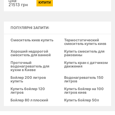
Ціна:
КУПИТИ
мм, покриття CalcLess
21513 грн
без піддона
ПОПУЛЯРНІ ЗАПИТИ:
Смеситель киев купить
Термостатический
смеситель купить киев
Хороший недорогой
Купить смеситель для
смеситель для ванной
раковины
Проточный
Купить кран с датчиком
водонагреватель для
движения
кухни в Киеве
Бойлер 200 литров
Водонагреватель 150
купить
литров
Купить бойлер 120
Купить бойлер на 100
литров
литров киев
Бойлер 80 л плоский
Купить бойлер 50л