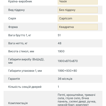
Країна-виробник
Чехія
Вид піддону
Без піддону
Серія
Capricorn
Форма
Квадратна
Вага брутто 1, кг
51
Вага нетто, кг
48
Висота стекол, мм
1900
Габарити виробу (ВхШхД),
1900х870х870
мм
Габарити упаковки 1, мм
1990x930x80
Гарантія
36 місяців
Кількість секцій дверей
1
Петлі, кронштейни, тримачі
скла, глухе скло, бічна
панель, скляні двері, ручка,
Комплектація
нижній борт, комплект