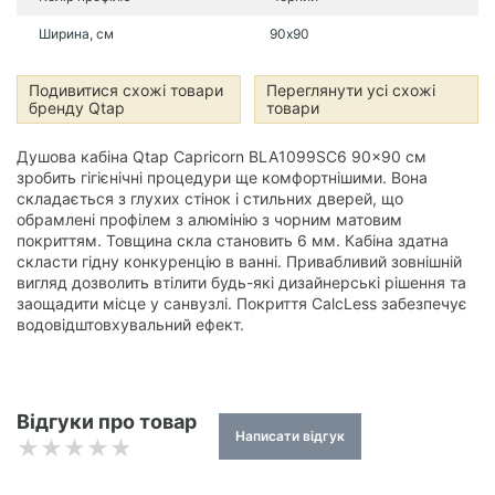
Ширина, см
90х90
Подивитися схожі товари
Переглянути усі схожі
бренду Qtap
товари
Душова кабіна Qtap Capricorn BLA1099SC6 90x90 см
зробить гігієнічні процедури ще комфортнішими. Вона
складається з глухих стінок і стильних дверей, що
обрамлені профілем з алюмінію з чорним матовим
покриттям. Товщина скла становить 6 мм. Кабіна здатна
скласти гідну конкуренцію в ванні. Привабливий зовнішній
вигляд дозволить втілити будь-які дизайнерські рішення та
заощадити місце у санвузлі. Покриття CalcLess забезпечує
водовідштовхувальний ефект.
Відгуки про товар
Написати відгук