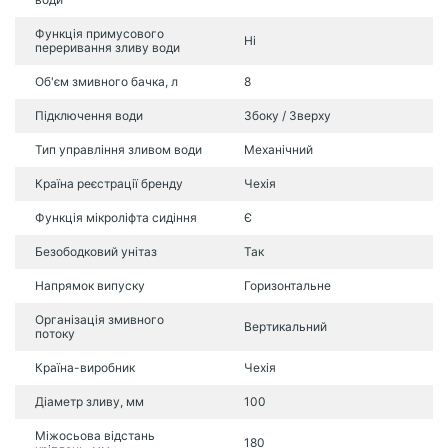
Функція примусового
Ні
переривання зливу води
Об'єм змивного бачка, л
8
Підключення води
Збоку / Зверху
Тип управління зливом води
Механічний
Країна реєстрації бренду
Чехія
Функція мікроліфта сидіння
Є
Безободковий унітаз
Так
Напрямок випуску
Горизонтальне
Організація змивного
Вертикальний
потоку
Країна-виробник
Чехія
Діаметр зливу, мм
100
Міжосьова відстань
180