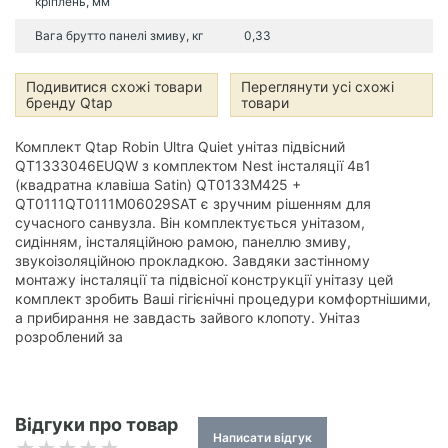
кріплень, мм
Вага брутто панелі змиву, кг
0,33
Подивитися схожі товари
Переглянути усі схожі
бренду Qtap
товари
Комплект Qtap Robin Ultra Quiet унітаз підвісний
QT1333046EUQW з комплектом Nest інсталяції 4в1
(квадратна клавіша Satin) QT0133M425 +
QT0111QT0111M06029SAT є зручним рішенням для
сучасного санвузла. Він комплектується унітазом,
сидінням, інсталяційною рамою, панеллю змиву,
звукоізоляційною прокладкою. Завдяки застінному
монтажу інсталяції та підвісної конструкції унітазу цей
комплект зробить Ваші гігієнічні процедури комфортнішими,
а прибирання не завдасть зайвого клопоту. Унітаз
розроблений за
Відгуки про товар
Написати відгук