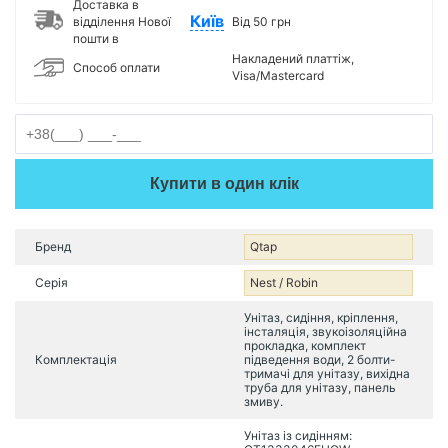
Доставка в
Київ
відділення Нової
Від 50 грн
пошти в
Накладений платтіж,
Способ оплати
Visa/Mastercard
Купити в один клік
Бренд
Qtap
Серія
Nest / Robin
Унітаз, сидіння, кріплення,
інсталяція, звукоізоляційна
прокладка, комплект
Комплектація
підведення води, 2 болти-
тримачі для унітазу, вихідна
труба для унітазу, панель
змиву.
Унітаз із сидінням: