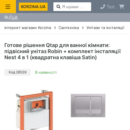
Тел.
KORZINA.UA
RU
UA
Інтернет магазин Korzina
Сантехніка
Унітази та інсталяції
Готове рішення Qtap для ванної кімнати:
підвісний унітаз Robin + комплект інсталяції
Nest 4 в 1 (квадратна клавіша Satin)
Код 28539
В наявності