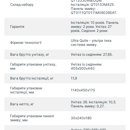
QT1333046EUQW.
Склад набору
Інсталяція: QT0133M425.
Панель змиву:
QT0111QT0111M06029SAT.
Інсталяція: 10 років. Панель
Гарантія
змиву: 2 роки. Унітаз: 27
років. Сидіння: 2 роки
Ultra Quite - ультра тиха
Фірмові технології
система змиву.
Вага брутто унітазу, кг
Унітаз із сидінням: 27,65.
Габарити упаковки унітазу,
Унітаз із сидінням:
мм
405х500х440
Вага брутто інсталяції, кг
11,9
Габарити упаковки
1140х450х170
інсталяції, мм
Унітаз: 26. Інсталяція: 10,5.
Вага нетто, кг
Панель змиву: 0,27.
Габарити упаковки панелі
30х240х180
змиву, мм
Унітаз: 390х365х490.