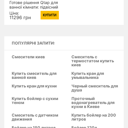
Готове рішення Qtap для
ванної кімнати: підвісний
унітаз Robin + комплект
Ціна:
КУПИТИ
інсталяції Nest 4 в 1
11296 грн
(квадратна клавіша
Satin)
ПОПУЛЯРНІ ЗАПИТИ:
Смесители киев
Смеситель с
термостатом купить
киев
Купить смеситель для
Купить кран для
ванной киев
умывальника
Купить кран для кухни
Черный смеситель для
душа
Купить бойлер с сухим
Проточный
теном
водонагреватель для
кухни в Киеве
Смеситель с датчиком
Купить бойлер на 200
движения
литров
Бойлер на 150 литров
Бойлер 120л