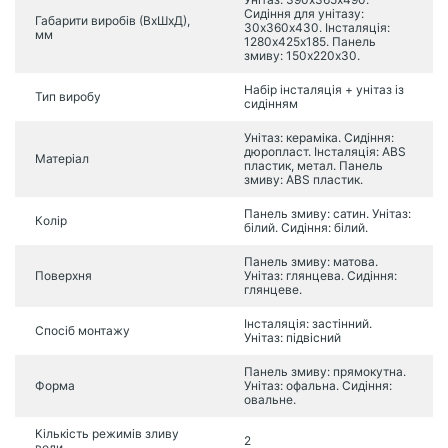
Сидіння для унітазу:
Габарити виробів (ВхШхД),
30х360х430. Інсталяція:
мм
1280х425х185. Панель
змиву: 150х220х30.
Набір інсталяція + унітаз із
Тип виробу
сидінням
Унітаз: кераміка. Сидіння:
дюропласт. Інсталяція: ABS
Матеріал
пластик, метал. Панель
змиву: ABS пластик.
Панель змиву: сатин. Унітаз:
Колір
білий. Сидіння: білий.
Панель змиву: матова.
Поверхня
Унітаз: глянцева. Сидіння:
глянцеве.
Інсталяція: застінний.
Спосіб монтажу
Унітаз: підвісний
Панель змиву: прямокутна.
Форма
Унітаз: офальна. Сидіння:
овальне.
Кількість режимів зливу
2
води