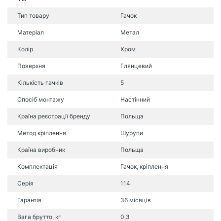
Тип товару
Гачок
Матеріал
Метал
Колір
Хром
Поверхня
Глянцевий
Кількість гачків
5
Спосіб монтажу
Настінний
Країна реєстрації бренду
Польща
Метод кріплення
Шурупи
Країна виробник
Польща
Комплектація
Гачок, кріплення
Серія
114
Гарантія
36 місяців
Вага брутто, кг
0,3