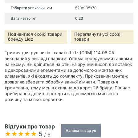
Габарити упаковки, мм
520х135х70
Вага нетто, кг
0,23
Подивитися схожі товари
Переглянути усі схожі
бренду Lidz
товари
Тримач для рушників і халатів Lidz (CRM) 114.08.05
виконаний у вигляді планки з п'ятьма пересувними гачками
на ньому. Він кріпиться на стіні на зручній висоті до вставок
з декорованими елементами за допомогою монтажних
елементів, які входять до комплекту. Прихований монтаж
дозволяє зберегти обробку ванної кімнати. Поверхня
хромована, тому менш схильна до корозії й бруду. Під час
прибирання досить протерти за допомогою мильного
розчину та м'якої серветки.
Відгуки про товар
Написати відгук
5
/ 5