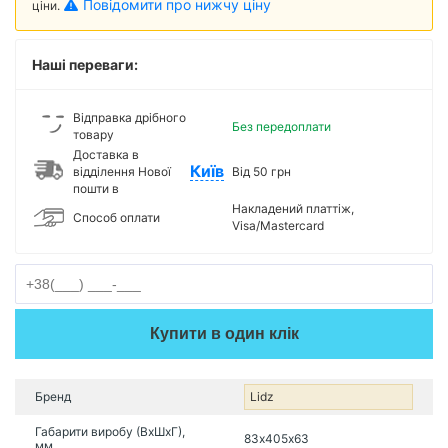
Повідомити про нижчу ціну
ціни.
Наші переваги:
Відправка дрібного
Без передоплати
товару
Доставка в
Київ
відділення Нової
Від 50 грн
пошти в
Накладений платтіж,
Способ оплати
Visa/Mastercard
Купити в один клік
Бренд
Lidz
Габарити виробу (ВхШхГ),
83х405х63
мм