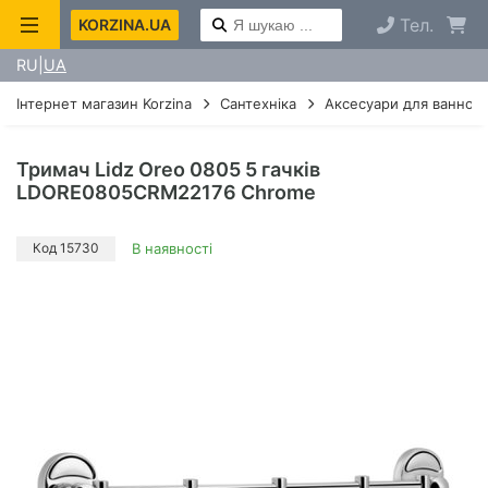
Тел.
KORZINA.UA
RU
UA
Інтернет магазин Korzina
Сантехніка
Аксесуари для ванної 
Тримач Lidz Oreo 0805 5 гачків
LDORE0805CRM22176 Chrome
Код 15730
В наявності