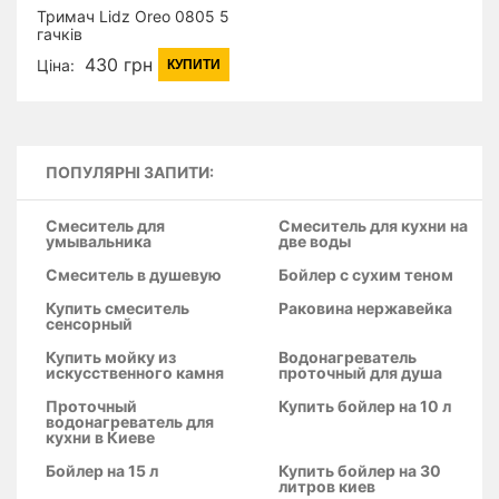
Тримач Lidz Oreo 0805 5
гачків
LDORE0805CRM22176
430 грн
Ціна:
КУПИТИ
Chrome
ПОПУЛЯРНІ ЗАПИТИ:
Смеситель для
Смеситель для кухни на
умывальника
две воды
Смеситель в душевую
Бойлер с сухим теном
Купить смеситель
Раковина нержавейка
сенсорный
Купить мойку из
Водонагреватель
искусственного камня
проточный для душа
Проточный
Купить бойлер на 10 л
водонагреватель для
кухни в Киеве
Бойлер на 15 л
Купить бойлер на 30
литров киев