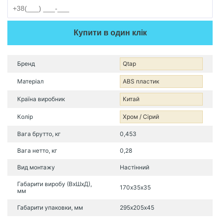
Купити в один клік
Бренд
Qtap
Матеріал
ABS пластик
Країна виробник
Китай
Колір
Хром / Сірий
Вага брутто, кг
0,453
Вага нетто, кг
0,28
Вид монтажу
Настінний
Габарити виробу (ВхШхД),
170х35х35
мм
Габарити упаковки, мм
295х205х45