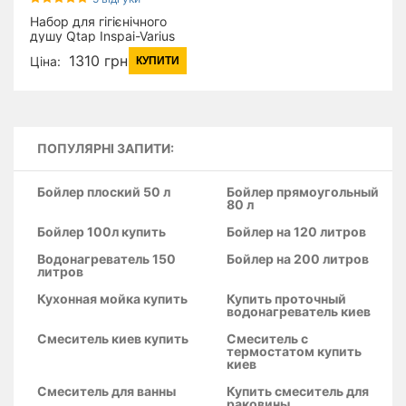
Набор для гігієнічного
душу Qtap Inspai-Varius
округлий
1310 грн
Ціна:
КУПИТИ
QTSETCRMA021
Chrome/Grey (Set)
ПОПУЛЯРНІ ЗАПИТИ:
Бойлер плоский 50 л
Бойлер прямоугольный
80 л
Бойлер 100л купить
Бойлер на 120 литров
Водонагреватель 150
Бойлер на 200 литров
литров
Кухонная мойка купить
Купить проточный
водонагреватель киев
Смеситель киев купить
Смеситель с
термостатом купить
киев
Смеситель для ванны
Купить смеситель для
раковины