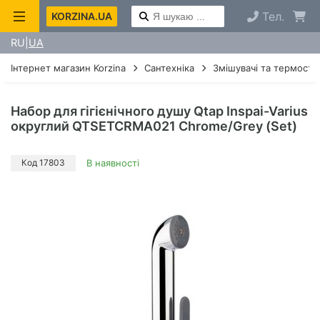
Тел.
KORZINA.UA
RU
UA
Інтернет магазин Korzina
Сантехніка
Змішувачі та термоста
Набор для гігієнічного душу Qtap Inspai-Varius
округлий QTSETCRMA021 Chrome/Grey (Set)
Код 17803
В наявності