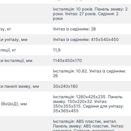
Інсталяція: 10 років. Панель змиву: 2
роки. Унітаз: 27 років. Сидіння: 2
роки
зу, кг
Унітаз із сидінням: 28
и унітазу, мм
Унітаз із сидінням: 415х540х450
ляції, кг
11,9
и інсталяції, мм
1140х450х170
Інсталяція: 10.82. Унітаз із сидінням:
26
и панелі змиву, мм
30х240х180
Інсталяція: 1280х425х235. Панель
змиву: 150х220х32. Унітаз:
в (ВхШхД), мм
350х355х515. Сидіння для унітазу:
35х365х455
Інсталяція: ABS пластик, метал.
Панель змиву: ABS пластик. Унітаз:
кераміка. Сидіння: дюропласт