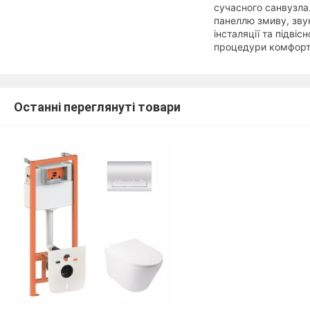
сучасного санвузла.
панеллю змиву, зву
інсталяції та підвіс
процедури комфортн
Останні переглянуті товари