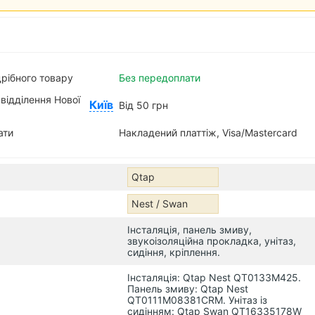
:
рібного товару
Без передоплати
відділення Нової
Київ
Від 50 грн
ати
Накладений платтіж, Visa/Mastercard
Qtap
Nest / Swan
Інсталяція, панель змиву,
звукоізоляційна прокладка, унітаз,
сидіння, кріплення.
Інсталяція: Qtap Nest QT0133M425.
Панель змиву: Qtap Nest
QT0111M08381CRM. Унітаз із
сидінням: Qtap Swan QT16335178W