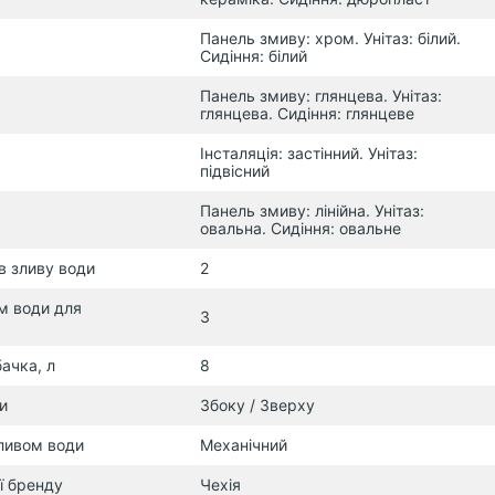
Панель змиву: хром. Унітаз: білий.
Сидіння: білий
Панель змиву: глянцева. Унітаз:
глянцева. Сидіння: глянцеве
Інсталяція: застінний. Унітаз:
підвісний
Панель змиву: лінійна. Унітаз:
овальна. Сидіння: овальне
в зливу води
2
м води для
3
ачка, л
8
и
Збоку / Зверху
зливом води
Механічний
ї бренду
Чехія