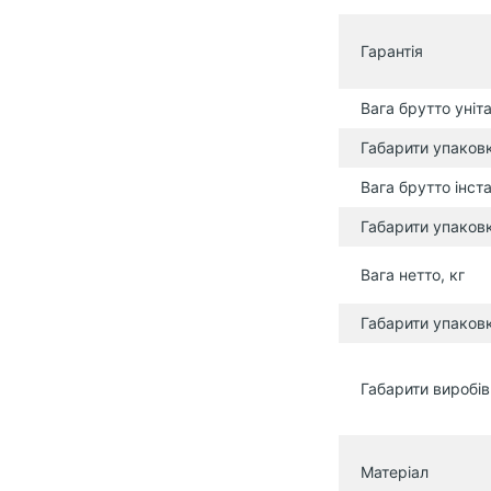
Гарантія
Вага брутто уніта
Габарити упаковк
Вага брутто інста
Габарити упаковк
Вага нетто, кг
Габарити упаковк
Габарити виробі
Матеріал