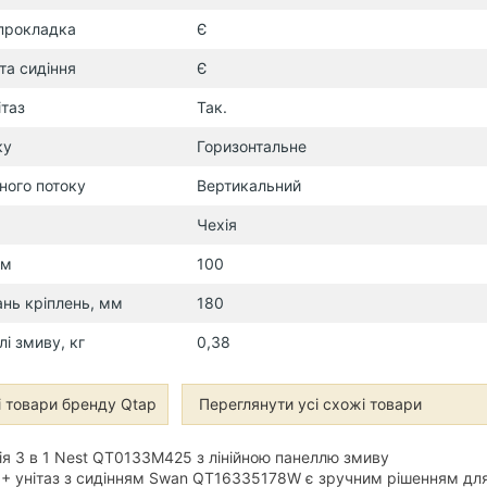
 прокладка
Є
та сидіння
Є
ітаз
Так.
ку
Горизонтальне
ного потоку
Вертикальний
Чехія
мм
100
ань кріплень, мм
180
лі змиву, кг
0,38
 товари бренду Qtap
Переглянути усі схожі товари
ія 3 в 1 Nest QT0133M425 з лінійною панеллю змиву
 унітаз з сидінням Swan QT16335178W є зручним рішенням дл