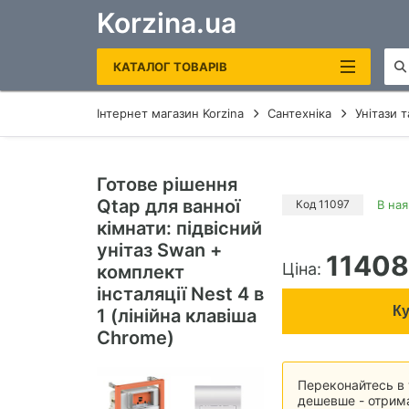
Korzina.ua
КАТАЛОГ ТОВАРІВ
Інтернет магазин Korzina
Сантехніка
Унітази т
САНТЕХНІКА
ОПАЛЕННЯ ТА ВОДОНАГРІВАЧІ
Готове рішення
Qtap для ванної
РУШНИКОСУШКИ ЕЛЕКТРИЧНІ
Код 11097
В ная
кімнати: підвісний
КОТЛИ ГАЗОВІ
унітаз Swan +
11408
Ціна:
комплект
ЕЛЕКТРОКОТЛИ
інсталяції Nest 4 в
БОЙЛЕРИ
К
1 (лінійна клавіша
Chrome)
ДЗЕРКАЛА В ВАННУ
Переконайтесь в т
дешевше - отрима