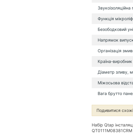
Звукоізоляційна
Функція мікроліф
Безободковий ун
Напрямок випус
Організація змив
Країна-виробник
Діаметр зливу, 
Міжосьова відст
Вага брутто пане
Подивитися схожі
Набір Qtap інсталяц
QT0111M08381CRM +