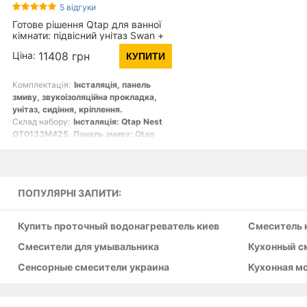
5 відгуки
Готове рішення Qtap для ванної
кімнати: підвісний унітаз Swan +
комплект інсталяції Nest 4 в 1
Ціна:
11408 грн
КУПИТИ
(лінійна клавіша Chrome)
Комплектація:
Інсталяція, панель
змиву, звукоізоляційна прокладка,
унітаз, сидіння, кріплення.
Склад набору:
Інсталяція: Qtap Nest
QT0133M425. Панель змиву: Qtap
Nest QT0111M08381CRM. Унітаз із
сидінням: Qtap Swan QT16335178W
Гарантія:
Інсталяція: 10 років. Панель
змиву: 2 роки. Унітаз: 27 років.
ПОПУЛЯРНІ ЗАПИТИ:
Сидіння: 2 роки
Вага брутто унітазу, кг:
Унітаз із
сидінням: 28
Купить проточный водонагреватель киев
Смеситель 
Габарити упаковки унітазу, мм:
Унітаз
із сидінням: 415х540х450
Смесители для умывальника
Кухонный с
Сенсорные смесители украина
Кухонная м