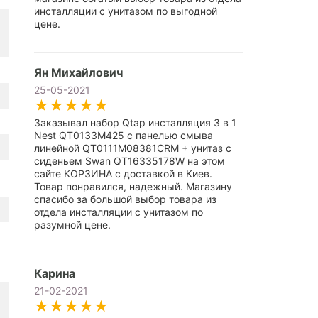
инсталляции с унитазом по выгодной
цене.
Ян Михайлович
25-05-2021
Заказывал набор Qtap инсталляция 3 в 1
Nest QT0133M425 с панелью смыва
линейной QT0111M08381CRM + унитаз с
сиденьем Swan QT16335178W на этом
сайте КОРЗИНА с доставкой в Киев.
Товар понравился, надежный. Магазину
спасибо за большой выбор товара из
отдела инсталляции с унитазом по
разумной цене.
Карина
21-02-2021