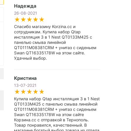
Надежда
26-08-2021
Спасибо магазину Korzina.cc и
сотрудникам. Купила набор Qtap
инсталляция 3 в 1 Nest QT0133M425 с
панелью смыва линейной
QT0111M08381CRM + унитаз с сиденьем
Swan QT16335178W на этом сайте.
Удачный выбор.
Кристина
13-07-2021
Купила набор Qtap инсталляция 3 в 1 Nest
QT0133M425 с панелью смыва линейной
QT0111M08381CRM + унитаз с сиденьем
Swan QT16335178W на этом сайте
Корзина.сс с отправкой в Тернополь.
Товар понравился, качественный. В
магазине богатый выбор товара из отдела