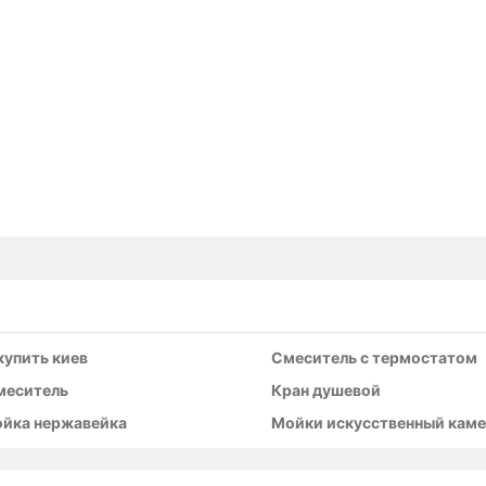
купить киев
Смеситель с термостатом
меситель
Кран душевой
ойка нержавейка
Мойки искусственный каме