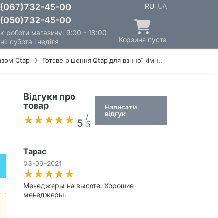
(067)732-45-00
RU
UA
(050)732-45-00
к роботи магазину: 9:00 - 18:00
Корзина пуста
ні: субота і неділя
тазом Qtap
Готове рішення Qtap для ванної кімн...
Відгуки про
товар
Написати
відгук
/
5
5
Тарас
03-09-2021
Менеджеры на высоте. Хорошие
менеджеры.