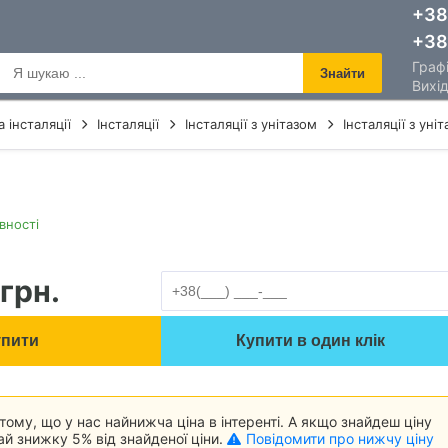
+38
+38
Графі
Знайти
Вихід
а інсталяції
Інсталяції
Інсталяції з унітазом
Інсталяції з уні
вності
грн.
упити
Купити в один клік
ому, що у нас найнижча ціна в інтеренті. А якщо знайдеш ціну
й знижку 5% від знайденої ціни.
Повідомити про нижчу ціну