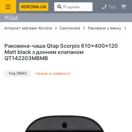
Тел.
KORZINA.UA
RU
UA
Інтернет магазин Korzina
Сантехніка
Раковини у ванну
У
Раковина-чаша Qtap Scorpio 610x400x120
Matt black з донним клапаном
QT142203MBMB
Код 28645
Немає в наявності