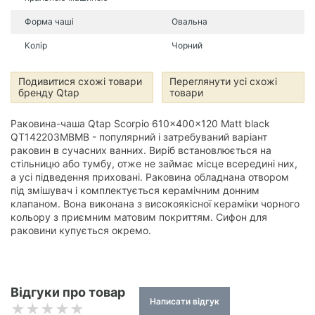
Форма чаші
Овальна
Колір
Чорний
Подивитися схожі товари
Переглянути усі схожі
бренду Qtap
товари
Раковина-чаша Qtap Scorpio 610x400x120 Matt black
QT142203MBMB - популярний і затребуваний варіант
раковин в сучасних ванних. Виріб встановлюється на
стільницю або тумбу, отже не займає місце всередині них,
а усі підведення приховані. Раковина обладнана отвором
під змішувач і комплектується керамічним донним
клапаном. Вона виконана з високоякісної кераміки чорного
кольору з приємним матовим покриттям. Сифон для
раковини купується окремо.
Відгуки про товар
Написати відгук