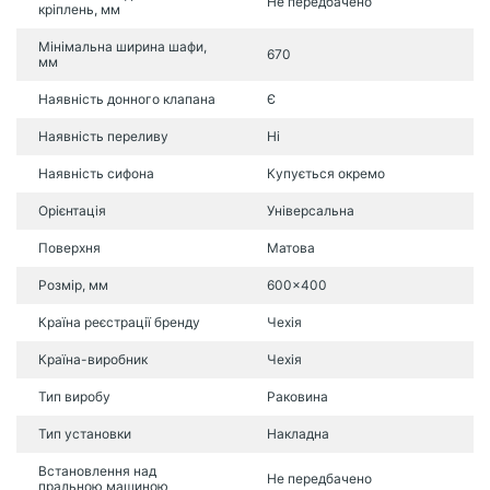
Не передбачено
кріплень, мм
Мінімальна ширина шафи,
670
мм
Наявність донного клапана
Є
Наявність переливу
Ні
Наявність сифона
Купується окремо
Орієнтація
Універсальна
Поверхня
Матова
Розмір, мм
600×400
Країна реєстрації бренду
Чехія
Країна-виробник
Чехія
Тип виробу
Раковина
Тип установки
Накладна
Встановлення над
Не передбачено
пральною машиною