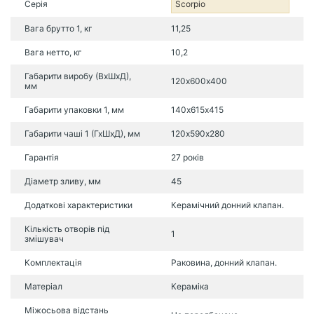
Серія
Scorpio
Вага брутто 1, кг
11,25
Вага нетто, кг
10,2
Габарити виробу (ВхШхД),
120х600х400
мм
Габарити упаковки 1, мм
140х615х415
Габарити чаші 1 (ГхШхД), мм
120х590х280
Гарантія
27 років
Діаметр зливу, мм
45
Додаткові характеристики
Керамічний донний клапан.
Кількість отворів під
1
змішувач
Комплектація
Раковина, донний клапан.
Матеріал
Кераміка
Міжосьова відстань