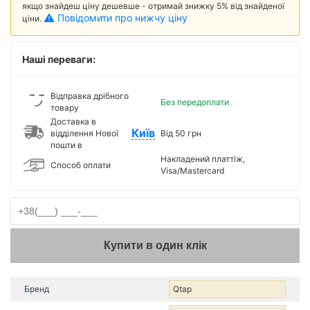
якщо знайдеш ціну дешевше - отримай знижку 5% від знайденої
Повідомити про нижчу ціну
ціни.
Наші переваги:
Відправка дрібного
Без передоплати
товару
Доставка в
Київ
відділення Нової
Від 50 грн
пошти в
Накладений платтіж,
Способ оплати
Visa/Mastercard
Купити в один клік
Бренд
Qtap