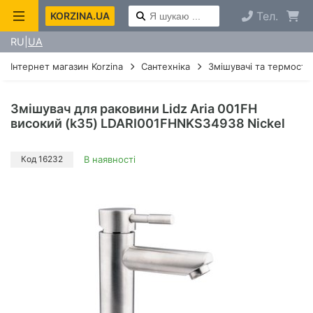
Тел.
KORZINA.UA
RU
UA
Інтернет магазин Korzina
Сантехніка
Змішувачі та термоста
Змішувач для раковини Lidz Aria 001FH
високий (k35) LDARI001FHNKS34938 Nickel
Код 16232
В наявності