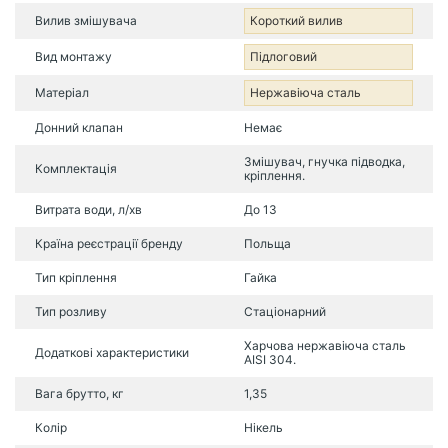
Вилив змішувача
Короткий вилив
Вид монтажу
Підлоговий
Матеріал
Нержавіюча сталь
Донний клапан
Немає
Змішувач, гнучка підводка,
Комплектація
кріплення.
Витрата води, л/хв
До 13
Країна реєстрації бренду
Польща
Тип кріплення
Гайка
Тип розливу
Стаціонарний
Харчова нержавіюча сталь
Додаткові характеристики
AISI 304.
Вага брутто, кг
1,35
Колір
Нікель