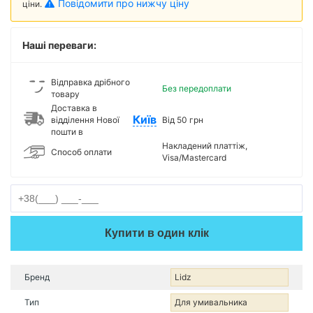
Повідомити про нижчу ціну
ціни.
Наші переваги:
Відправка дрібного
Без передоплати
товару
Доставка в
Київ
відділення Нової
Від 50 грн
пошти в
Накладений платтіж,
Способ оплати
Visa/Mastercard
Купити в один клік
Бренд
Lidz
Тип
Для умивальника