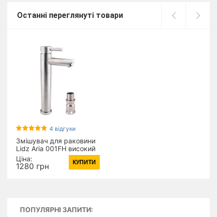
Останні переглянуті товари
4 відгуки
Змішувач для раковини
Lidz Aria 001FH високий
(k35)
Ціна:
КУПИТИ
LDARI001FHNKS34938
1280 грн
Nickel
ПОПУЛЯРНІ ЗАПИТИ: