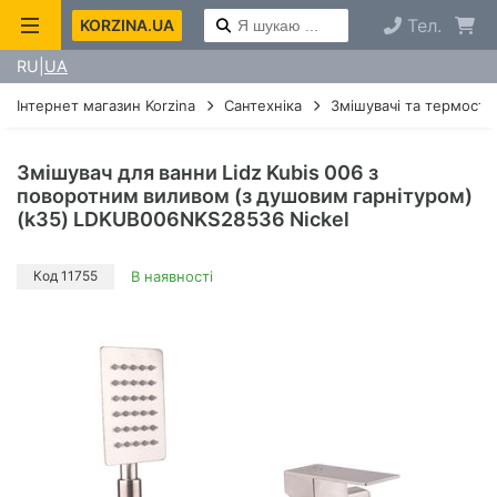
Тел.
KORZINA.UA
RU
UA
Інтернет магазин Korzina
Сантехніка
Змішувачі та термоста
Змішувач для ванни Lidz Kubis 006 з
поворотним виливом (з душовим гарнітуром)
(k35) LDKUB006NKS28536 Nickel
Код 11755
В наявності