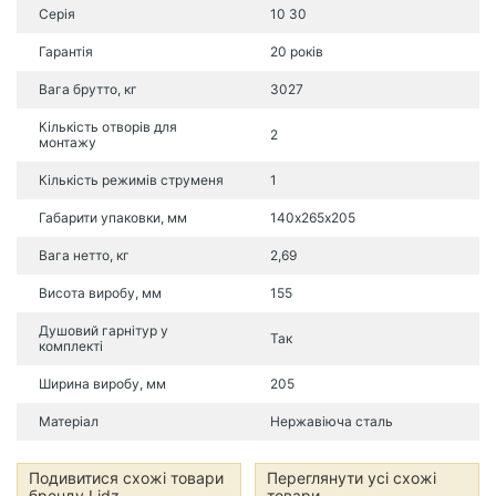
Серія
10 30
Гарантія
20 років
Вага брутто, кг
3027
Кількість отворів для
2
монтажу
Кількість режимів струменя
1
Габарити упаковки, мм
140х265х205
Вага нетто, кг
2,69
Висота виробу, мм
155
Душовий гарнітур у
Так
комплекті
Ширина виробу, мм
205
Матеріал
Нержавіюча сталь
Подивитися схожі товари
Переглянути усі схожі
бренду Lidz
товари