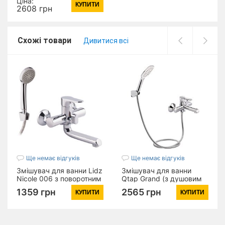
Ціна:
КУПИТИ
гарнітуром) (k35)
2608 грн
LDKUB006NKS28536
Nickel
Схожі товари
Дивитися всі
Ще немає відгуків
Ще немає відгуків
Змішувач для ванни Lidz
Змішувач для ванни
Nicole 006 з поворотним
Qtap Grand (з душовим
виливом (з душовим
гарнітуром)
1359 грн
2565 грн
КУПИТИ
КУПИТИ
гарнітуром) (k35)
QTGRACRM006 Chrome
LDNIC006CRM22139
Chrome