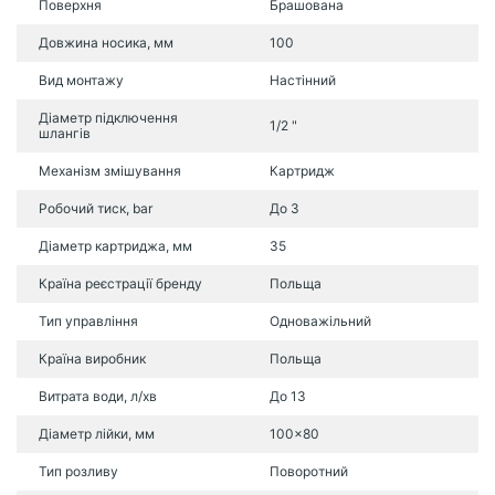
Поверхня
Брашована
Довжина носика, мм
100
Вид монтажу
Настінний
Діаметр підключення
1/2 "
шлангів
Механізм змішування
Картридж
Робочий тиск, bar
До 3
Діаметр картриджа, мм
35
Країна реєстрації бренду
Польща
Тип управління
Одноважільний
Країна виробник
Польща
Витрата води, л/хв
До 13
Діаметр лійки, мм
100x80
Тип розливу
Поворотний