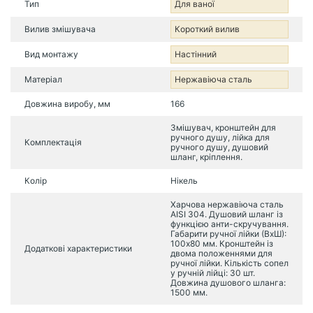
Тип
Для ваної
Вилив змішувача
Короткий вилив
Вид монтажу
Настінний
Матеріал
Нержавіюча сталь
Довжина виробу, мм
166
Змішувач, кронштейн для
ручного душу, лійка для
Комплектація
ручного душу, душовий
шланг, кріплення.
Колір
Нікель
Харчова нержавіюча сталь
AISI 304. Душовий шланг із
функцією анти-скручування.
Габарити ручної лійки (ВхШ):
100х80 мм. Кронштейн із
Додаткові характеристики
двома положеннями для
ручної лійки. Кількість сопел
у ручній лійці: 30 шт.
Довжина душового шланга:
1500 мм.