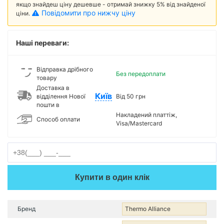
якщо знайдеш ціну дешевше - отримай знижку 5% від знайденої
Повідомити про нижчу ціну
ціни.
Наші переваги:
Відправка дрібного
Без передоплати
товару
Доставка в
Київ
відділення Нової
Від 50 грн
пошти в
Накладений платтіж,
Способ оплати
Visa/Mastercard
Купити в один клік
Бренд
Thermo Alliance