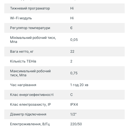
Тижневий програматор
Ні
Wi-Fi модуль
Ні
Регулятор температури
Є
Мінімальний робочий тиск,
0,05
Мпа
Вага нетто, кг
22
Кількість ТЕНів
2
Максимальний робочий
0,75
тиск, Мпа
Час нагрівання
1 год 20 хв
Клас енергоефективності
C
Клас електрозахисту, IP
IPX4
Діаметр підключення
1/2"
Електроживлення, В/Гц
220/50