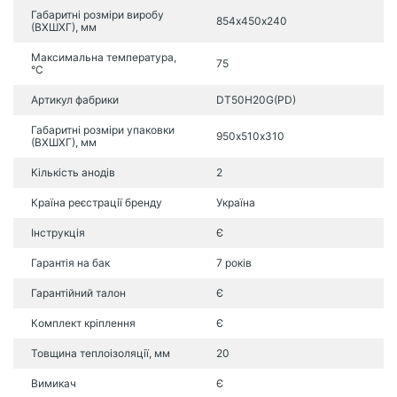
Габаритні розміри виробу
854х450х240
(ВХШХГ), мм
Максимальна температура,
75
°C
Артикул фабрики
DT50H20G(PD)
Габаритні розміри упаковки
950х510х310
(ВХШХГ), мм
Кількість анодів
2
Країна реєстрації бренду
Україна
Інструкція
Є
Гарантія на бак
7 років
Гарантійний талон
Є
Комплект кріплення
Є
Товщина теплоізоляції, мм
20
Вимикач
Є