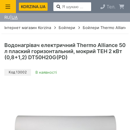
Тел.
KORZINA.UA
RU
UA
Інтернет магазин Korzina
Бойлери
Бойлери Thermo Alliance
Водонагрівач електричний Thermo Alliance 50
л плаский горизонтальний, мокрий ТЕН 2 кВт
(0,8+1,2) DT50H20G(PD)
Код 13002
В наявності