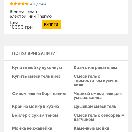
4 відгуки
Водонагрівач
електричний Thermo
Alliance 50 л плаский
Ціна:
КУПИТИ
горизонтальний, мокрий
10393 грн
ТЕН 2 кВт (0,8+1,2)
DT50H20G(PD)
ПОПУЛЯРНІ ЗАПИТИ:
Купить мойку кухонную
Кран с нагревателем
Купить смеситель киев
Смеситель с
термостатом купить
киев
Смеситель на борт ванны
Черный смеситель для
умывальника
Кран на мойку в кухню
Душевой смеситель
Бойлер с сухим теном
Смеситель с сенсорным
датчиком
Мойка нержавейка
Каменные мойки