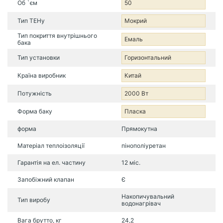
Об `єм
50
Тип ТЕНу
Мокрий
Тип покриття внутрішнього
Емаль
бака
Тип установки
Горизонтальний
Країна виробник
Китай
Потужність
2000 Вт
Форма баку
Пласка
форма
Прямокутна
Матеріал теплоізоляції
пінополіуретан
Гарантія на ел. частину
12 міс.
Запобіжний клапан
Є
Накопичувальний
Тип виробу
водонагрівач
Вага брутто, кг
24,2