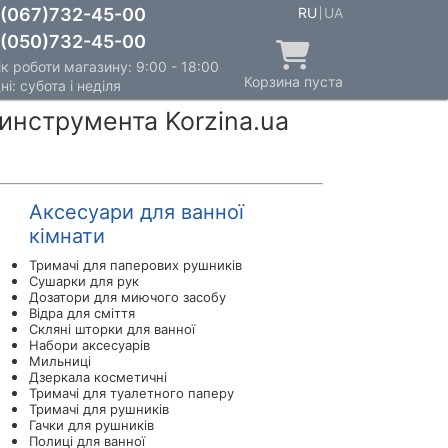
(067)732-45-00
RU
UA
(050)732-45-00
к роботи магазину: 9:00 - 18:00
Корзина пуста
ні: субота і неділя
инструмента Korzina.ua
Аксесуари для ванної
кімнати
Тримачі для паперових рушників
Сушарки для рук
Дозатори для миючого засобу
Відра для сміття
Скляні шторки для ванної
Набори аксесуарів
Мильниці
Дзеркала косметичні
Тримачі для туалетного паперу
Тримачі для рушників
Гачки для рушників
Полиці для ванної