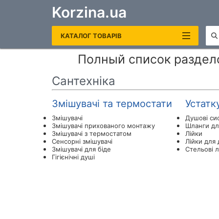
Korzina.ua
КАТАЛОГ ТОВАРІВ
Полный список раздело
САНТЕХНІКА
Сантехніка
ОПАЛЕННЯ ТА ВОДОНАГРІВАЧІ
Змішувачі та термостати
Устатк
РУШНИКОСУШКИ ЕЛЕКТРИЧНІ
Змішувачі
Душові сис
Змішувачі прихованого монтажу
Шланги дл
КОТЛИ ГАЗОВІ
Змішувачі з термостатом
Лійки
Cенсорні змішувачі
Лійки для
ЕЛЕКТРОКОТЛИ
Змішувачі для біде
Стельові л
Гігієнічні душі
БОЙЛЕРИ
ДЗЕРКАЛА В ВАННУ