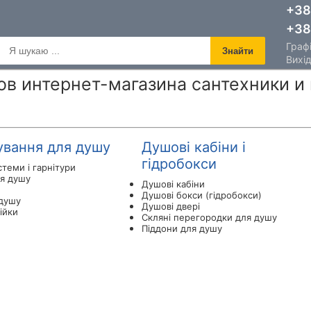
+38
+38
Графі
Знайти
Вихід
в интернет-магазина сантехники и 
ування для душу
Душові кабіни і
гідробокси
теми і гарнітури
я душу
Душові кабіни
Душові бокси (гідробокси)
 душу
Душові двері
ійки
Скляні перегородки для душу
Піддони для душу