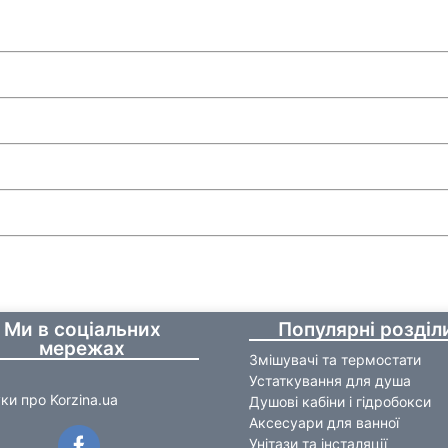
Ми в соціальних
Популярні розділ
мережах
Змішувачі та термостати
Устаткування для душа
уки про Korzina.ua
Душові кабіни і гідробокси
Аксесуари для ванної
Унітази та інсталяції