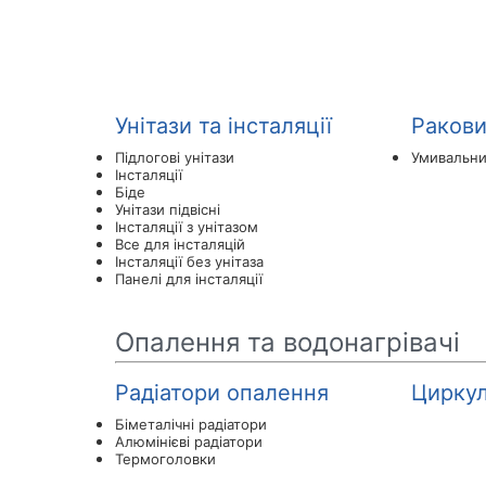
Унітази та інсталяції
Ракови
Підлогові унітази
Умивальн
Інсталяції
Біде
Унітази підвісні
Інсталяції з унітазом
Все для інсталяцій
Інсталяції без унітаза
Панелі для інсталяції
Опалення та водонагрівачі
Радіатори опалення
Циркул
Біметалічні радіатори
Алюмінієві радіатори
Термоголовки