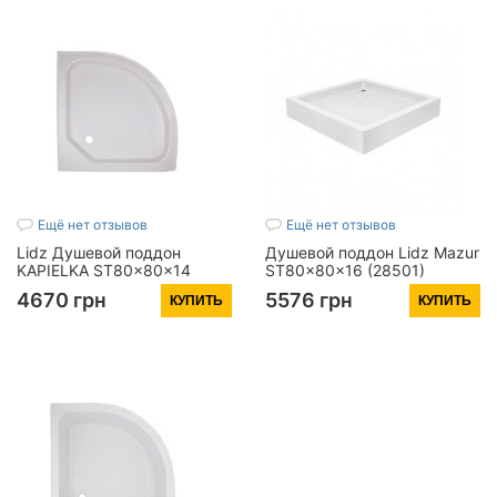
Ещё нет отзывов
Ещё нет отзывов
Lidz Душевой поддон
Душевой поддон Lidz Mazur
KAPIELKA ST80x80x14
ST80x80x16 (28501)
низкий, полукруглый,
4670 грн
5576 грн
КУПИТЬ
КУПИТЬ
диаметр слива 52 мм
(28509)