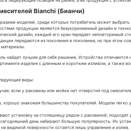
ать лидирующие позиции на рынке, а ее продукция с успехом
есителей Bianchi (Бианчи)
разием моделей, среди которых потребитель может выбрать 
стями продукции являются безукоризненный дизайн и технол
ческий дизайн, каждый его кран передает неповторимый сти
радиции передаются из поколения в поколение, но при этом с
 материалы.
ель найдет лучшее для себя решение. Устройства отличаются 
ртименте изделия с длинным и коротким изливом, а также во
следующие виды:
учае, если у раковины или мойки нет отверстия под смесител
а, хорошо знакомая большинству покупателей. Модели легко 
ают установку на столешницу рядом с раковиной, подходят
сегодняшний день набирают большую популярность. Их устан
 на видимой поверхности остается лишь управление и излив.