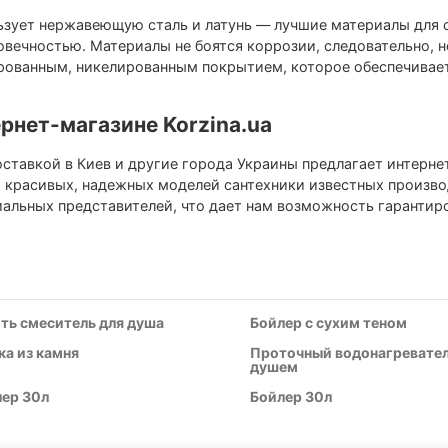
ьзует нержавеющую сталь и латунь — лучшие материалы для 
овечностью. Материалы не боятся коррозии, следовательно, 
ованным, никелированным покрытием, которое обеспечивает
ернет-магазине Korzina.ua
доставкой в Киев и другие города Украины предлагает интерне
 красивых, надежных моделей сантехники известных произво
альных представителей, что дает нам возможность гарантиро
ть смеситель для душа
Бойлер с сухим теном
а из камня
Проточный водонагревател
душем
ер 30л
Бойлер 30л