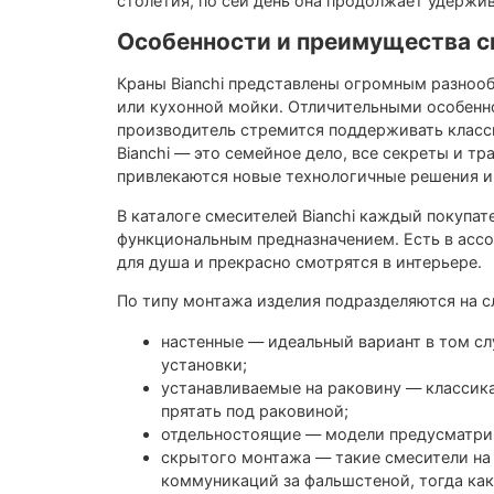
столетия, по сей день она продолжает удержив
Особенности и преимущества см
Краны Bianchi представлены огромным разнооб
или кухонной мойки. Отличительными особенно
производитель стремится поддерживать класси
Bianchi — это семейное дело, все секреты и т
привлекаются новые технологичные решения и
В каталоге смесителей Bianchi каждый покупат
функциональным предназначением. Есть в ассо
для душа и прекрасно смотрятся в интерьере.
По типу монтажа изделия подразделяются на 
настенные — идеальный вариант в том сл
установки;
устанавливаемые на раковину — классик
прятать под раковиной;
отдельностоящие — модели предусматрив
скрытого монтажа — такие смесители на 
коммуникаций за фальшстеной, тогда как