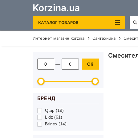
Korzina.ua
КАТАЛОГ ТОВАРОВ
Интернет магазин Korzina
Сантехника
Смесит
САНТЕХНИКА
Смесител
ОТОПЛЕНИЕ И ВОДОНАГРЕВАТЕЛИ
—
ОК
ПОЛОТЕНЦЕСУШИТЕЛИ
ЭЛЕКТРИЧЕСКИЕ
КОТЛЫ ГАЗОВЫЕ
ЭЛЕКТРОКОТЛЫ
БРЕНД
БОЙЛЕРЫ
Qtap (19)
ЗЕРКАЛА В ВАННУЮ
Lidz (61)
Brinex (14)