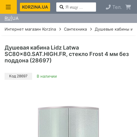
Тел.
KORZINA.UA
RU
UA
Интернет магазин Korzina
Сантехника
Душевые кабины и г
Душевая кабина Lidz Latwa
SC80x80.SAT.HIGH.FR, стекло Frost 4 мм без
поддона (28697)
Код 28697
В наличии