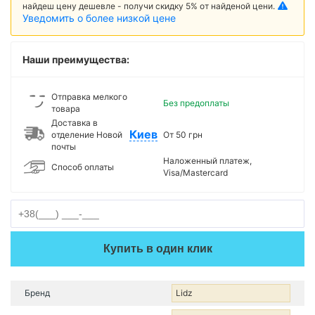
найдеш цену дешевле - получи скидку 5% от найденой цени.
Уведомить о более низкой цене
Наши преимущества:
Отправка мелкого
Без предоплаты
товара
Доставка в
Киев
отделение Новой
От 50 грн
почты
Наложенный платеж,
Способ оплаты
Visa/Mastercard
Купить в один клик
Бренд
Lidz