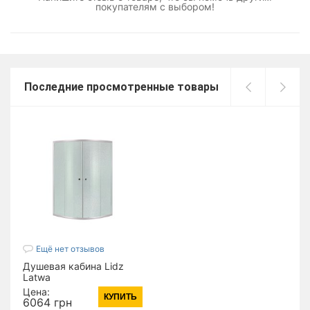
покупателям с выбором!
Последние просмотренные товары
Ещё нет отзывов
Душевая кабина Lidz
Latwa
SC80x80.SAT.HIGH.FR,
Цена:
КУПИТЬ
стекло Frost 4 мм без
6064 грн