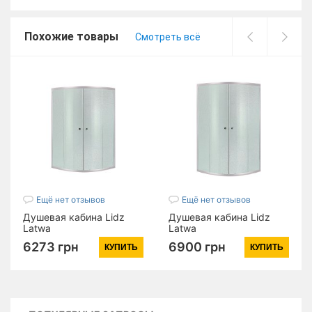
поддона (28697)
Похожие товары
Смотреть всё
Ещё нет отзывов
Ещё нет отзывов
Душевая кабина Lidz
Душевая кабина Lidz
Latwa
Latwa
SC90x90.SAT.HIGH.FR,
SC90x90.SAT.LOW.FR,
6273 грн
6900 грн
КУПИТЬ
КУПИТЬ
стекло Frost 4 мм без
стекло Frost 4 мм без
поддона (28703)
поддона (28706)