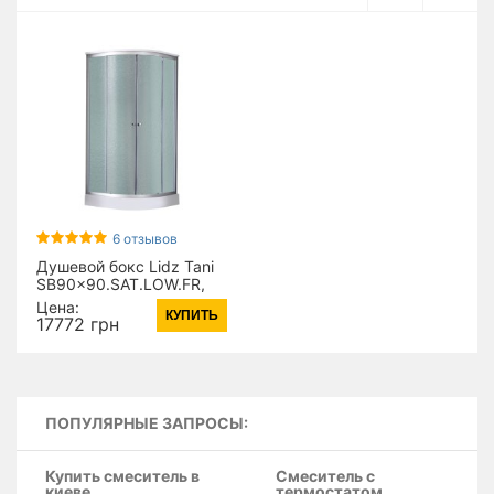
6 отзывов
Душевой бокс Lidz Tani
SB90x90.SAT.LOW.FR,
стекло Frost 4 мм
Цена:
КУПИТЬ
(17362)
17772 грн
ПОПУЛЯРНЫЕ ЗАПРОСЫ:
Купить смеситель в
Смеситель с
киеве
термостатом