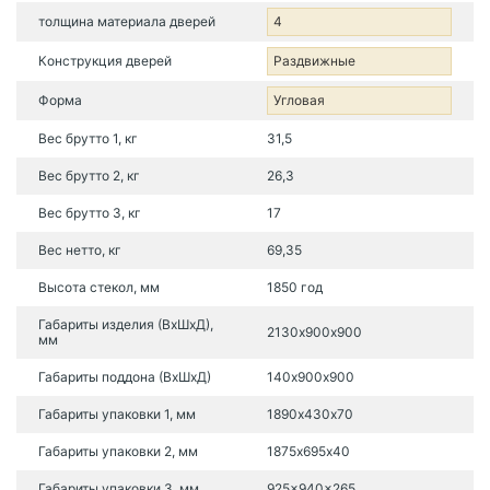
толщина материала дверей
4
Конструкция дверей
Раздвижные
Форма
Угловая
Вес брутто 1, кг
31,5
Вес брутто 2, кг
26,3
Вес брутто 3, кг
17
Вес нетто, кг
69,35
Высота стекол, мм
1850 год
Габариты изделия (ВхШхД),
2130х900х900
мм
Габариты поддона (ВхШхД)
140х900х900
Габариты упаковки 1, мм
1890х430х70
Габариты упаковки 2, мм
1875х695х40
Габариты упаковки 3, мм
925x940x265