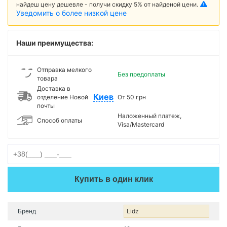
найдеш цену дешевле - получи скидку 5% от найденой цени.
Уведомить о более низкой цене
Наши преимущества:
Отправка мелкого
Без предоплаты
товара
Доставка в
Киев
отделение Новой
От 50 грн
почты
Наложенный платеж,
Способ оплаты
Visa/Mastercard
Купить в один клик
Бренд
Lidz