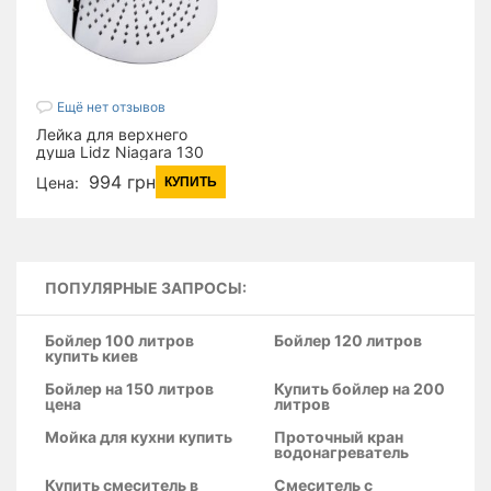
Ещё нет отзывов
Лейка для верхнего
душа Lidz Niagara 130
300 мм округлая
994 грн
Цена:
КУПИТЬ
LDNIA130NKS32451
Nickel (15411)
ПОПУЛЯРНЫЕ ЗАПРОСЫ:
Бойлер 100 литров
Бойлер 120 литров
купить киев
Бойлер на 150 литров
Купить бойлер на 200
цена
литров
Мойка для кухни купить
Проточный кран
водонагреватель
Купить смеситель в
Смеситель с