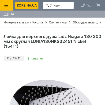
Тел.
KORZINA.UA
RU
UA
Интернет магазин Korzina
Сантехника
Оборудование для д
Лейка для верхнего душа Lidz Niagara 130 300
мм округлая LDNIA130NKS32451 Nickel
(15411)
Код 15411
В наличии