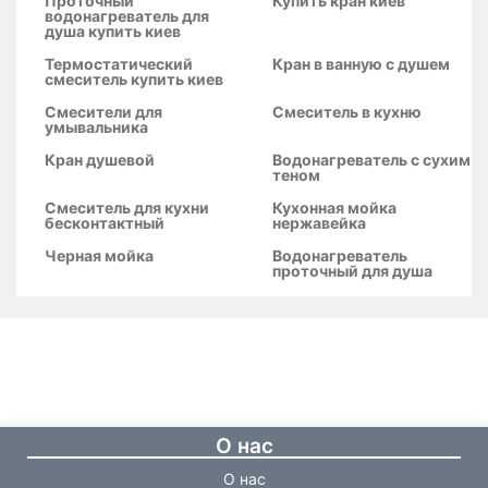
Проточный
Купить кран киев
водонагреватель для
душа купить киев
Термостатический
Кран в ванную с душем
смеситель купить киев
Смесители для
Смеситель в кухню
умывальника
Кран душевой
Водонагреватель с сухим
теном
Смеситель для кухни
Кухонная мойка
бесконтактный
нержавейка
Черная мойка
Водонагреватель
проточный для душа
О нас
О нас