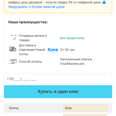
найдеш цену дешевле - получи скидку 5% от найденой цени.
Уведомить о более низкой цене
Наши преимущества:
Отправка мелкого
Без предоплаты
товара
Доставка в
Киев
отделение Новой
От 50 грн
почты
Наложенный платеж,
Способ оплаты
Visa/Mastercard
Купить в один клик
Бренд
Qtap