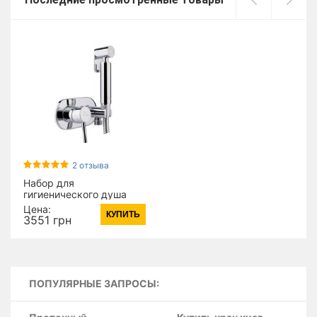
2 отзыва
Набор для
гигиенического душа
Qtap Inspai-Varius
Цена:
КУПИТЬ
округлый
3551 грн
QTINSVARCRMV00440501
Chrome (17808)
ПОПУЛЯРНЫЕ ЗАПРОСЫ: