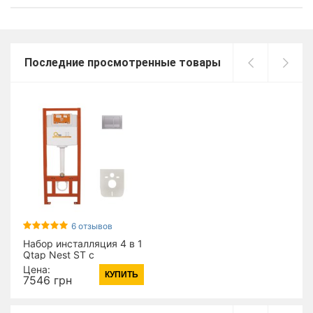
Последние просмотренные товары
6 отзывов
Набор инсталляция 4 в 1
Qtap Nest ST с
квадратной панелью
Цена:
КУПИТЬ
смыва
7546 грн
QT0133M425M06029SAT
(16324)