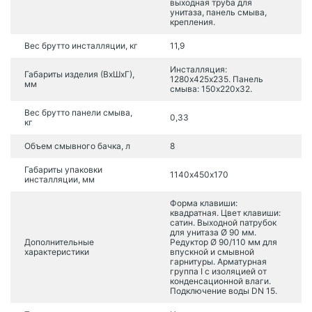
выходная труба для
унитаза, панель смыва,
крепления.
Вес брутто инсталляции, кг
11,9
Инсталляция:
Габариты изделия (ВхШхГ),
1280х425х235. Панель
мм
смыва: 150х220х32.
Вес брутто панели смыва,
0,33
кг
Объем смывного бачка, л
8
Габариты упаковки
1140х450х170
инсталляции, мм
Форма клавиши:
квадратная. Цвет клавиши:
сатин. Выходной патрубок
для унитаза Ø 90 мм.
Дополнительные
Редуктор Ø 90/110 мм для
характеристики
впускной и смывной
гарнитуры. Арматурная
группа I с изоляцией от
конденсационной влаги.
Подключение воды DN 15.