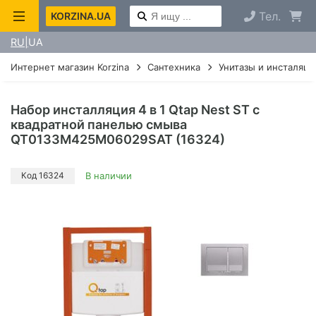
Тел.
KORZINA.UA
RU
UA
Интернет магазин Korzina
Сантехника
Унитазы и инсталяци
Набор инсталляция 4 в 1 Qtap Nest ST с
квадратной панелью смыва
QT0133M425M06029SAT (16324)
Код 16324
В наличии