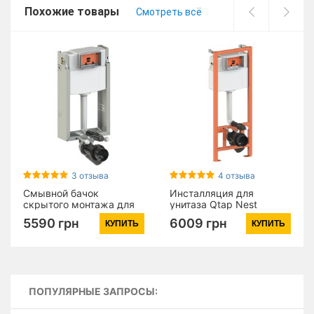
Похожие товары
Смотреть всё
3 отзыва
4 отзыва
Смывной бачок
Инсталляция для
скрытого монтажа для
унитаза Qtap Nest
унитаза Qtap Nest
QT0133M425 (16317)
5590 грн
6009 грн
КУПИТЬ
КУПИТЬ
QT0134M429 (16318)
ПОПУЛЯРНЫЕ ЗАПРОСЫ: