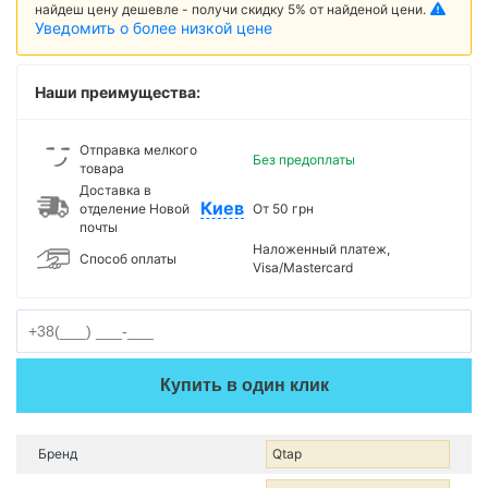
найдеш цену дешевле - получи скидку 5% от найденой цени.
Уведомить о более низкой цене
Наши преимущества:
Отправка мелкого
Без предоплаты
товара
Доставка в
Киев
отделение Новой
От 50 грн
почты
Наложенный платеж,
Способ оплаты
Visa/Mastercard
Купить в один клик
Бренд
Qtap