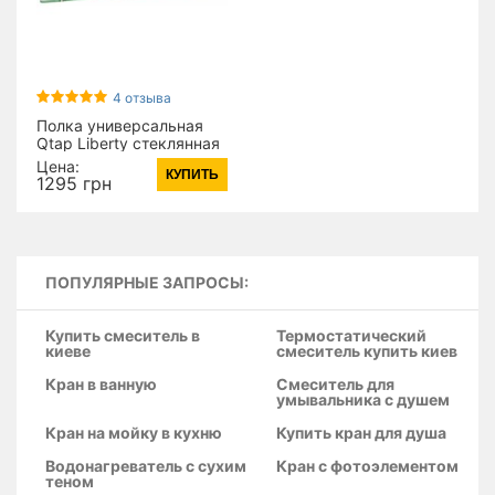
4 отзыва
Полка универсальная
Qtap Liberty стеклянная
600 мм QTLIBCRM1153
Цена:
КУПИТЬ
Chrome (15641)
1295 грн
ПОПУЛЯРНЫЕ ЗАПРОСЫ:
Купить смеситель в
Термостатический
киеве
смеситель купить киев
Кран в ванную
Смеситель для
умывальника с душем
Кран на мойку в кухню
Купить кран для душа
Водонагреватель с сухим
Кран с фотоэлементом
теном