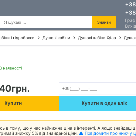
+38
+38
Графі
Знайти
Вихід
абіни і гідробокси
Душові кабіни
Душові кабіни Qtap
Душов
В наявності
40
грн.
Купити
Купити в один клік
ь в тому, що у нас найнижча ціна в інтеренті. А якщо знайдеш ц
римай знижку 5% від знайденої ціни.
Повідомити про нижчу ц