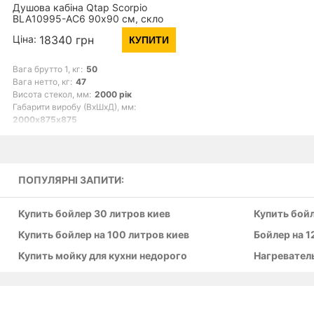
Душова кабіна Qtap Scorpio
BLA10995-AC6 90х90 см, скло
Clear 6 мм, CalcLess, без піддона
Ціна:
18340 грн
КУПИТИ
Вага брутто 1, кг:
50
Вага нетто, кг:
47
Висота стекол, мм:
2000 рік
Габарити виробу (ВхШхД), мм:
2000х875х875
Габарити упаковки 1, мм:
2090х670х85
ПОПУЛЯРНІ ЗАПИТИ:
Купить бойлер 30 литров киев
Купить бойл
Купить бойлер на 100 литров киев
Бойлер на 1
Купить мойку для кухни недорого
Нагреватель