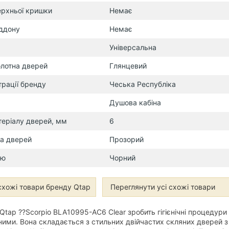
ерхньої кришки
Немає
іддону
Немає
Універсальна
лотна дверей
Глянцевий
трації бренду
Чеська Республіка
Душова кабіна
еріалу дверей, мм
6
на дверей
Прозорий
лю
Чорний
схожі товари бренду Qtap
Переглянути усі схожі товари
Qtap ??Scorpio BLA10995-AC6 Clear зробить гігієнічні процедури
ими. Вона складається з стильних двійчастих скляних дверей з