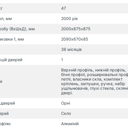
кг
47
ол, мм
2000 рік
робу (ВхШхД), мм
2000х875х875
аковки 1, мм
2090х670х85
36 місяців
кцій дверей
1
Верхній профіль, нижній профіль,
бічні профілі, розширювальні профі
петлі, власники скла, комплект
я
кріплень, заглушки, ручка, набір
ущільнювачів, глухі стекла, склян
двері.
 дверей
Орні
ерей
Скло
офілю
Алюміній