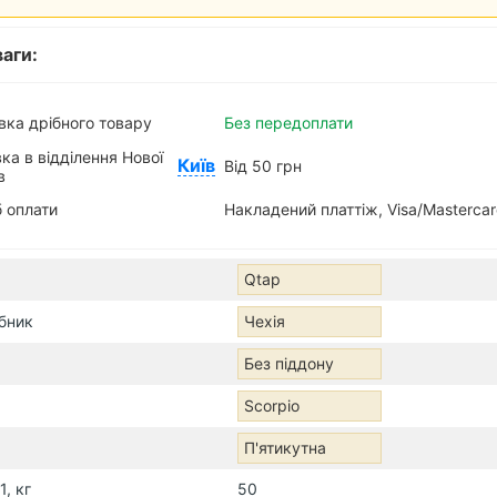
аги:
вка дрібного товару
Без передоплати
ка в відділення Нової
Київ
Від 50 грн
в
 оплати
Накладений платтіж, Visa/Masterca
Qtap
бник
Чехія
Без піддону
Scorpio
П'ятикутна
1, кг
50