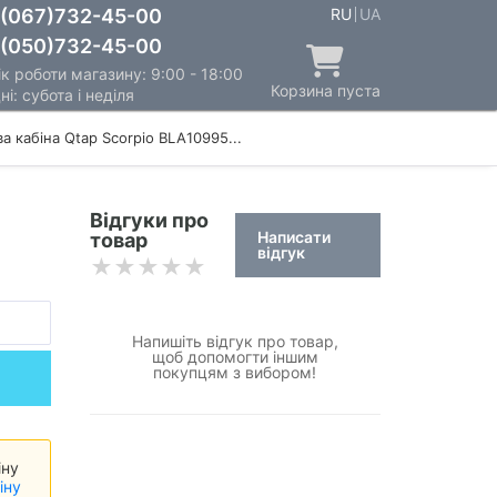
(067)732-45-00
RU
UA
(050)732-45-00
к роботи магазину: 9:00 - 18:00
Корзина пуста
ні: субота і неділя
а кабіна Qtap Scorpio BLA10995...
Відгуки про
Написати
товар
відгук
Напишіть відгук про товар,
щоб допомогти іншим
покупцям з вибором!
іну
іну