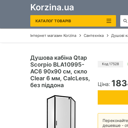
Korzina.ua
КАТАЛОГ ТОВАРІВ
Інтернет магазин Korzina
Сантехніка
Душові к
САНТЕХНІКА
ОПАЛЕННЯ ТА ВОДОНАГРІВАЧІ
Душова кабіна Qtap
Scorpio BLA10995-
РУШНИКОСУШКИ ЕЛЕКТРИЧНІ
Код 17528
AC6 90х90 см, скло
КОТЛИ ГАЗОВІ
Clear 6 мм, CalcLess,
183
Ціна:
без піддона
ЕЛЕКТРОКОТЛИ
БОЙЛЕРИ
ДЗЕРКАЛА В ВАННУ
Переконайтес
дешевше - от