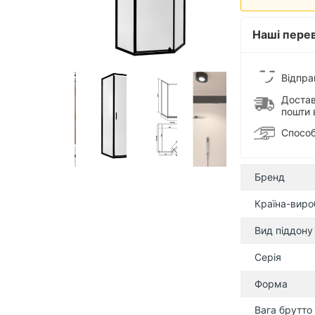
Наші перев
Відпра
Достав
пошти 
Способ
Бренд
Країна-виро
Вид піддону
Серія
Форма
Вага брутто 