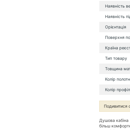
Наявність в
Наявність п
Орієнтація
Поверхня по
Країна реєс
Тип товару
Товщина мат
Колір полот
Колір профі
Подивитися 
Душова кабіна 
більш комфортн