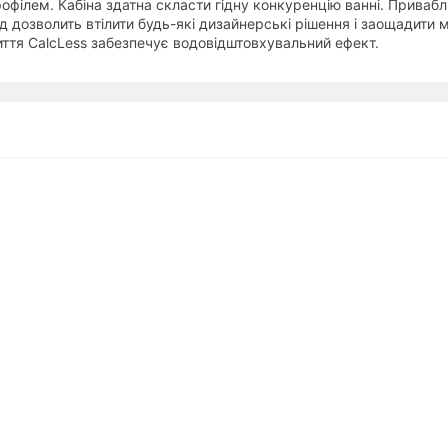
офілем. Кабіна здатна скласти гідну конкуренцію ванні. Приваб
д дозволить втілити будь-які дизайнерські рішення і заощадити м
иття CalcLess забезпечує водовідштовхувальний ефект.