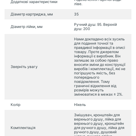
Додаткові характеристики
ліве.
Діаметр картриджа, мм
35
Ручний душ: 95. Верхній
Діаметр лійки, мм
душ: 200
Нами докладено всіх зусиль
для подання точної та
правдивої інформації в описі
товару. Проте джерелом
інформації є виробник. Він
залишає за собою право
вносити зміни до конструкції
Зверніть увагу
виробів і комплектації, які не
погіршують якість, без
попереднього
повідомлення. Тому
граничні відхилення від
розмірів можуть
змінюватися в межах ± 2%.
Колір
Нікель
Змішувач, кронштейн для
верхнього душу, лійка для
верхнього душу, кронштейн
Комплектація
для ручного душу, лійка для
ручного душу, душовий