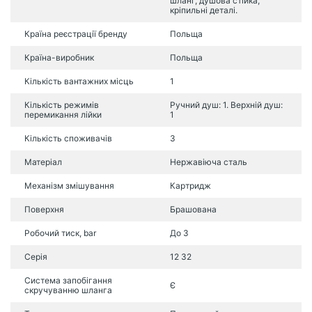
шланг, душова стійка,
кріпильні деталі.
Країна реєстрації бренду
Польща
Країна-виробник
Польща
Кількість вантажних місць
1
Кількість режимів
Ручний душ: 1. Верхній душ:
перемикання лійки
1
Кількість споживачів
3
Матеріал
Нержавіюча сталь
Механізм змішування
Картридж
Поверхня
Брашована
Робочий тиск, bar
До 3
Серія
12 32
Система запобігання
Є
скручуванню шланга