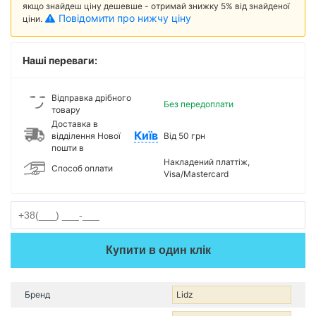
якщо знайдеш ціну дешевше - отримай знижку 5% від знайденої
Повідомити про нижчу ціну
ціни.
Наші переваги:
Відправка дрібного
Без передоплати
товару
Доставка в
Київ
відділення Нової
Від 50 грн
пошти в
Накладений платтіж,
Способ оплати
Visa/Mastercard
Купити в один клік
Бренд
Lidz