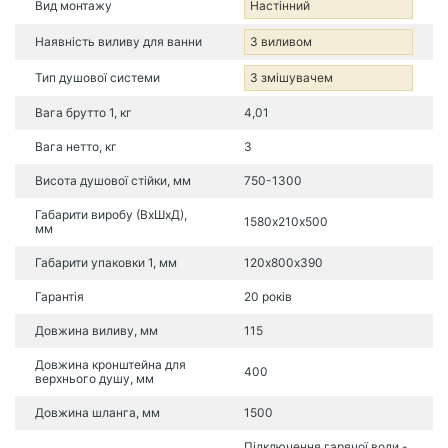
Вид монтажу
Настінний
Наявність виливу для ванни
З виливом
Тип душової системи
З змішувачем
Вага брутто 1, кг
4,01
Вага нетто, кг
3
Висота душової стійки, мм
750-1300
Габарити виробу (ВхШхД),
1580х210х500
мм
Габарити упаковки 1, мм
120х800х390
Гарантія
20 років
Довжина виливу, мм
115
Довжина кронштейна для
400
верхнього душу, мм
Довжина шланга, мм
1500
Підключення гарячої води -