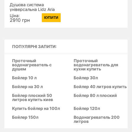
Душова система
універсальна Lidz Aria
1030 на три споживача
Ціна:
КУПИТИ
(з виливом) (k35)
2910 грн
LDARI1030NKS34932
Nickel
ПОПУЛЯРНІ ЗАПИТИ:
Проточный
Проточный
водонагреватель с
водонагреватель для
душем
кухни купить
Бойлер 10 л
Бойлер 30л
Бойлер на 30 л
Бойлер 40 литров купить
Бойлер плоский 50
Бойлер 80 л плоский
литров купить киев
Купить бойлер на 100л
Бойлер 120л
Бойлер 150л
Водонагреватель 200
литров