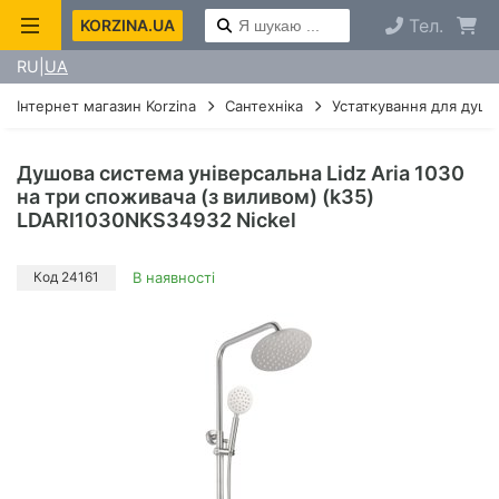
Тел.
KORZINA.UA
RU
UA
Інтернет магазин Korzina
Сантехніка
Устаткування для душу
Душова система універсальна Lidz Aria 1030
на три споживача (з виливом) (k35)
LDARI1030NKS34932 Nickel
Код 24161
В наявності