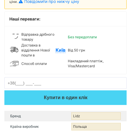
Повідомити про нижчу ціну
ціни.
Наші переваги:
Відправка дрібного
Без передоплати
товару
Доставка в
Київ
відділення Нової
Від 50 грн
пошти в
Накладений платтіж,
Способ оплати
Visa/Mastercard
Купити в один клік
Бренд
Lidz
Країна виробник
Польща