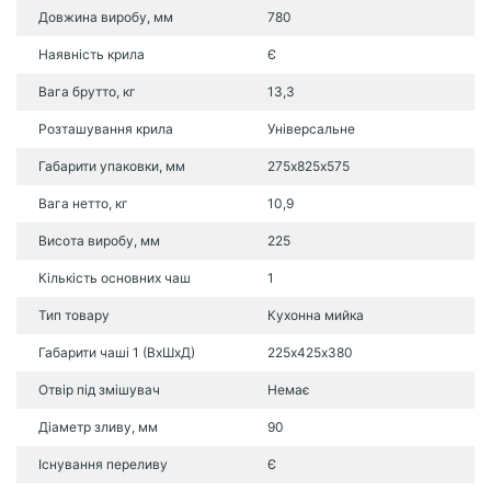
Довжина виробу, мм
780
Наявність крила
Є
Вага брутто, кг
13,3
Розташування крила
Універсальне
Габарити упаковки, мм
275х825х575
Вага нетто, кг
10,9
Висота виробу, мм
225
Кількість основних чаш
1
Тип товару
Кухонна мийка
Габарити чаші 1 (ВхШхД)
225х425х380
Отвір під змішувач
Немає
Діаметр зливу, мм
90
Існування переливу
Є