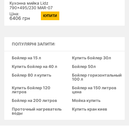
Кухонна мийка Lidz
790x495/230 MAR-07
(LIDZMAR07790495230)
Ціна:
КУПИТИ
6406 грн
ПОПУЛЯРНІ ЗАПИТИ:
Бойлер на 15 л
Купить бойлер 30л
Купить бойлер на 40 л
Бойлер 50л
Бойлер 80 л купить
Бойлер горизонтальный
100 л
Купить бойлер 120
Бойлер на 150 литров
литров
цена
Бойлер на 200 литров
Мойка купить
Проточный нагреватель
Купить кран киев
воды