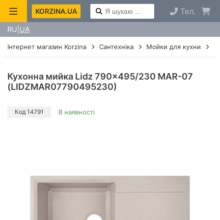
Тел.
KORZINA.UA
RU
UA
Інтернет магазин Korzina
Сантехніка
Мойки для кухни
М
Кухонна мийка Lidz 790x495/230 MAR-07
(LIDZMAR07790495230)
Код 14791
В наявності