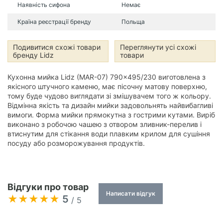
Наявність сифона
Немає
Країна реєстрації бренду
Польща
Подивитися схожі товари
Переглянути усі схожі
бренду Lidz
товари
Кухонна мийка Lidz (MAR-07) 790x495/230 виготовлена з
якісного штучного каменю, має пісочну матову поверхню,
тому буде чудово виглядати зі змішувачем того ж кольору.
Відмінна якість та дизайн мийки задовольнять найвибагливі
вимоги. Форма мийки прямокутна з гострими кутами. Виріб
виконано з робочою чашею з отвором зливник-перелив і
втиснутим для стікання води плавким крилом для сушіння
посуду або розморожування продуктів.
Відгуки про товар
Написати відгук
5
/ 5