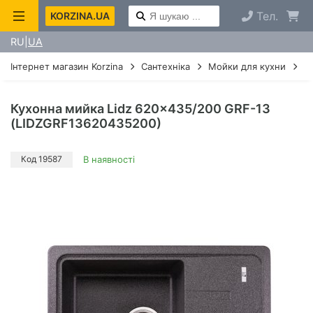
Тел.
KORZINA.UA
RU
UA
Інтернет магазин Korzina
Сантехніка
Мойки для кухни
М
Кухонна мийка Lidz 620x435/200 GRF-13
(LIDZGRF13620435200)
Код 19587
В наявності