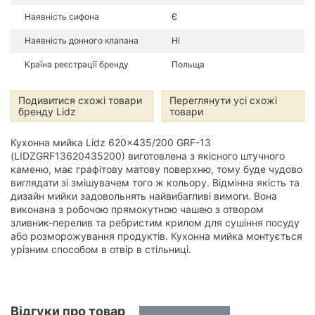
Наявність сифона
Є
Наявність донного клапана
Ні
Країна реєстрації бренду
Польща
Подивитися схожі товари
Переглянути усі схожі
бренду Lidz
товари
Кухонна мийка Lidz 620x435/200 GRF-13
(LIDZGRF13620435200) виготовлена з якісного штучного
каменю, має графітову матову поверхню, тому буде чудово
виглядати зі змішувачем того ж кольору. Відмінна якість та
дизайн мийки задовольнять найвибагливі вимоги. Вона
виконана з робочою прямокутною чашею з отвором
зливник-перелив та ребристим крилом для сушіння посуду
або розморожування продуктів. Кухонна мийка монтується
урізним способом в отвір в стільниці.
Відгуки про товар