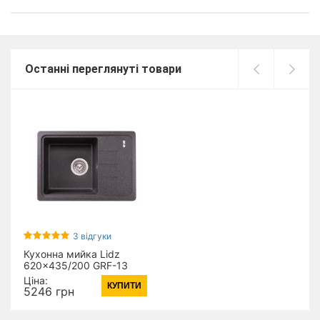
Останні переглянуті товари
3 відгуки
Кухонна мийка Lidz
620x435/200 GRF-13
(LIDZGRF13620435200)
Ціна:
КУПИТИ
5246 грн