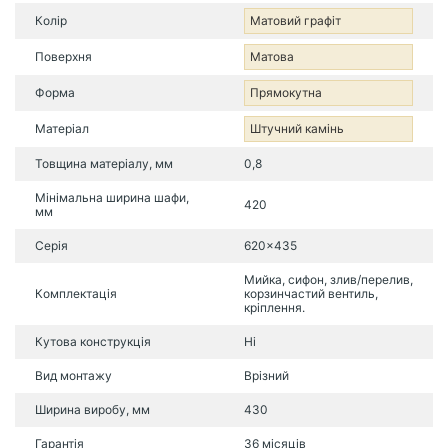
Колір
Матовий графіт
Поверхня
Матова
Форма
Прямокутна
Матеріал
Штучний камінь
Товщина матеріалу, мм
0,8
Мінімальна ширина шафи,
420
мм
Серія
620x435
Мийка, сифон, злив/перелив,
Комплектація
корзинчастий вентиль,
кріплення.
Кутова конструкція
Ні
Вид монтажу
Врізний
Ширина виробу, мм
430
Гарантія
36 місяців