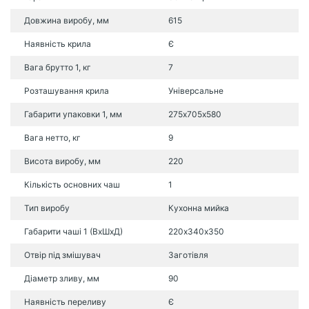
Довжина виробу, мм
615
Наявність крила
Є
Вага брутто 1, кг
7
Розташування крила
Універсальне
Габарити упаковки 1, мм
275х705х580
Вага нетто, кг
9
Висота виробу, мм
220
Кількість основних чаш
1
Тип виробу
Кухонна мийка
Габарити чаші 1 (ВхШхД)
220х340х350
Отвір під змішувач
Заготівля
Діаметр зливу, мм
90
Наявність переливу
Є