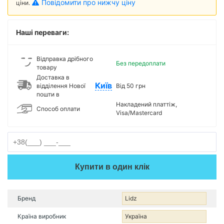
Повідомити про нижчу ціну
ціни.
Наші переваги:
Відправка дрібного
Без передоплати
товару
Доставка в
Київ
відділення Нової
Від 50 грн
пошти в
Накладений платтіж,
Способ оплати
Visa/Mastercard
Купити в один клік
Бренд
Lidz
Країна виробник
Україна