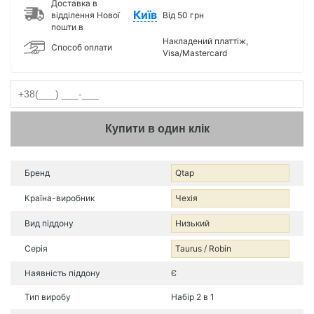
Доставка в
Київ
відділення Нової
Від 50 грн
пошти в
Накладений платтіж,
Способ оплати
Visa/Mastercard
Купити в один клік
Бренд
Qtap
Країна-виробник
Чехія
Вид піддону
Низький
Серія
Taurus / Robin
Наявність піддону
Є
Тип виробу
Набір 2 в 1