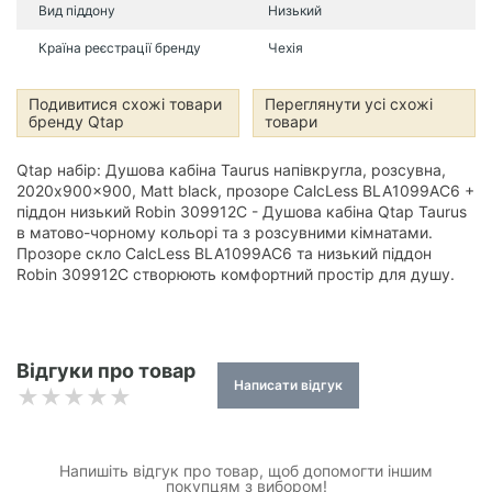
Вид піддону
Низький
Країна реєстрації бренду
Чехія
Подивитися схожі товари
Переглянути усі схожі
бренду Qtap
товари
Qtap набір: Душова кабіна Taurus напівкругла, розсувна,
2020x900x900, Matt black, прозоре CalcLess BLA1099AC6 +
піддон низький Robin 309912C - Душова кабіна Qtap Taurus
в матово-чорному кольорі та з розсувними кімнатами.
Прозоре скло CalcLess BLA1099AC6 та низький піддон
Robin 309912C створюють комфортний простір для душу.
Відгуки про товар
Написати відгук
Напишіть відгук про товар, щоб допомогти іншим
покупцям з вибором!