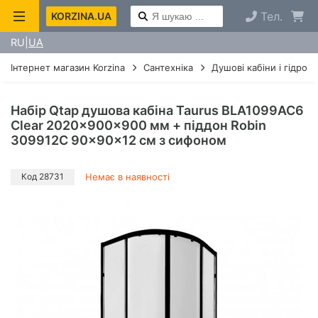
Тел.
KORZINA.UA
RU
UA
Інтернет магазин Korzina
Сантехніка
Душові кабіни і гідроб
Набір Qtap душова кабіна Taurus BLA1099AC6
Clear 2020x900x900 мм + піддон Robin
309912C 90x90x12 см з сифоном
Код 28731
Немає в наявності