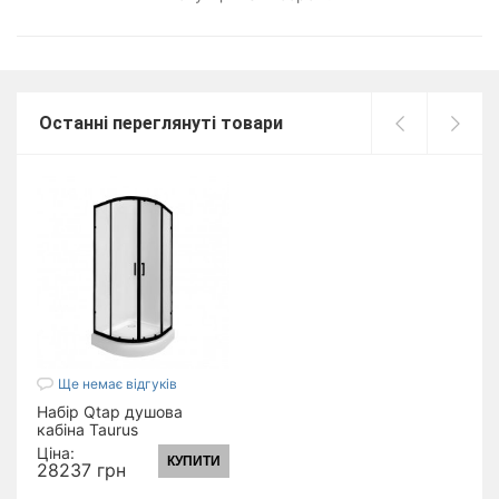
Останні переглянуті товари
Ще немає відгуків
Набір Qtap душова
кабіна Taurus
BLA1099AC6 Clear
Ціна:
КУПИТИ
2020x900x900 мм +
28237 грн
піддон Robin 309912C