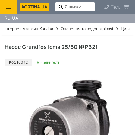
Тел.
KORZINA.UA
RU
UA
Інтернет магазин Korzina
Опалення та водонагрівачі
Циркул
Насос Grundfos Icma 25/60 №P321
Код 10042
В наявності