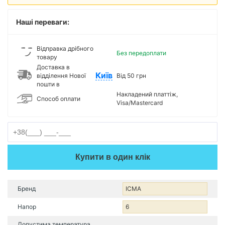
Наші переваги:
Відправка дрібного
Без передоплати
товару
Доставка в
Київ
відділення Нової
Від 50 грн
пошти в
Накладений платтіж,
Способ оплати
Visa/Mastercard
Купити в один клік
Бренд
ICMA
Напор
6
Допустима температура