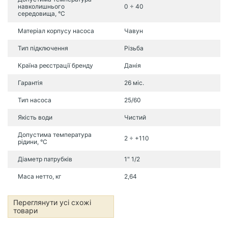
навколишнього
0 ÷ 40
середовища, °C
Матеріал корпусу насоса
Чавун
Тип підключення
Різьба
Країна реєстрації бренду
Данія
Гарантія
26 міс.
Тип насоса
25/60
Якість води
Чистий
Допустима температура
2 ÷ +110
рідини, °C
Діаметр патрубків
1" 1/2
Маса нетто, кг
2,64
Переглянути усі схожі
товари