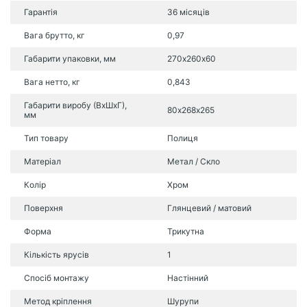
Гарантія
36 місяців
Вага брутто, кг
0,97
Габарити упаковки, мм
270х260х60
Вага нетто, кг
0,843
Габарити виробу (ВхШхГ),
80х268х265
мм
Тип товару
Полиця
Матеріал
Метал / Скло
Колір
Хром
Поверхня
Глянцевий / матовий
Форма
Трикутна
Кількість ярусів
1
Спосіб монтажу
Настінний
Метод кріплення
Шурупи