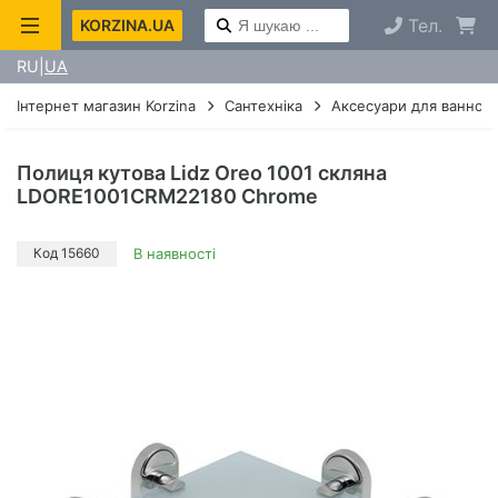
Тел.
KORZINA.UA
RU
UA
Інтернет магазин Korzina
Сантехніка
Аксесуари для ванної 
Полиця кутова Lidz Oreo 1001 скляна
LDORE1001CRM22180 Chrome
Код 15660
В наявності