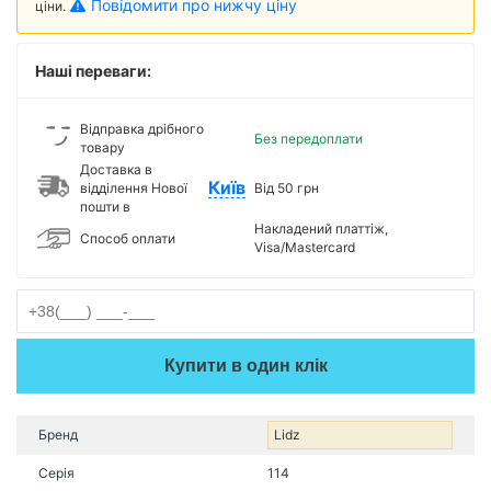
Повідомити про нижчу ціну
ціни.
Наші переваги:
Відправка дрібного
Без передоплати
товару
Доставка в
Київ
відділення Нової
Від 50 грн
пошти в
Накладений платтіж,
Способ оплати
Visa/Mastercard
Купити в один клік
Бренд
Lidz
Серія
114