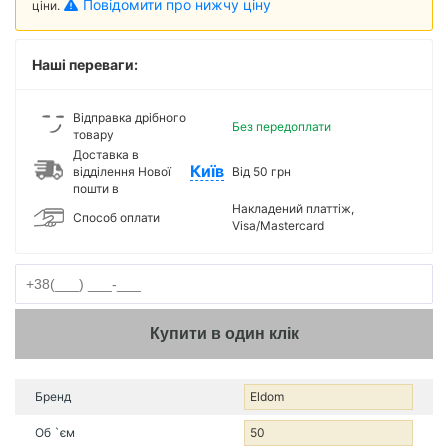
Повідомити про нижчу ціну
ціни.
Наші переваги:
Відправка дрібного
Без передоплати
товару
Доставка в
Київ
відділення Нової
Від 50 грн
пошти в
Накладений платтіж,
Способ оплати
Visa/Mastercard
Купити в один клік
Бренд
Eldom
Об `єм
50