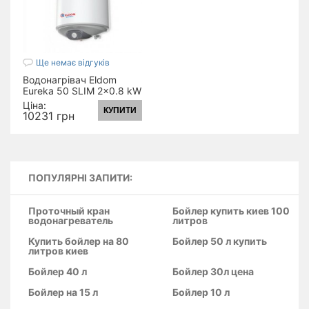
Ще немає відгуків
Водонагрівач Eldom
Eureka 50 SLIM 2x0.8 kW
WV05039D
Ціна:
КУПИТИ
10231 грн
ПОПУЛЯРНІ ЗАПИТИ:
Проточный кран
Бойлер купить киев 100
водонагреватель
литров
Купить бойлер на 80
Бойлер 50 л купить
литров киев
Бойлер 40 л
Бойлер 30л цена
Бойлер на 15 л
Бойлер 10 л