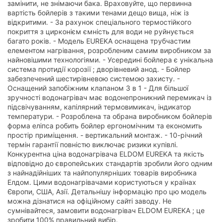
замінити, не знімаючи бака. Враховуйте, що первинна
вартість бойлерів з такими тенами дещо вища, ніж із
відкритими. - За рахунок спеціального термостійкого
покриття з цирконієм ємність для води не руйнується
багато років. - Модель EUREKA оснащена трубчастим
елементом нагрівання, розробленим самим виробником за
найновішими технологіями. - Усередині бойлера є унікальна
система протидії корозії ; дворівневий анод. - Бойлер
забезпечений шестирівневою системою захисту. -
Оснащений запобіжним клапаном 3 в 1 - Для більшої
зручності водонагрівач має водонепроникний перемикач із
підсвічуванням, капілярний термовимикач, індикатор
температури. - Розроблена та обрана виробником бойлерів
форма еліпса робить бойлер ергономічним та економить
простір приміщення. - вертикальний монтаж. - 10-річний
термін гарантії повністю виключає ризики купівлі.
Конкурентна ціна водонагрівача ELDOM EUREKA та якість
відповідно до європейських стандартів зробили його одним
з найнадійніших та найпопулярніших товарів виробника
Елдом. Цими водонагрівачами користуються у країнах
Європи, США, Азії. Детальнішу інформацію про цю модель
можна дізнатися на офіційному сайті заводу. Не
сумнівайтеся, замовити водонагрівач ELDOM EUREKA ; це
зробити 100% правильний вибір.