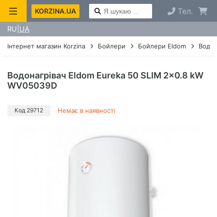
Тел.
KORZINA.UA
RU
UA
Інтернет магазин Korzina
Бойлери
Бойлери Eldom
Водон
Водонагрівач Eldom Eureka 50 SLIM 2x0.8 kW
WV05039D
Код 29712
Немає в наявності