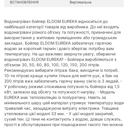
ВСТАНОВЛЕННЯ
Вертикальна
Водонагрівач бойлер ELDOM EUREKA відноситься до
найбільшої категорії товарів від виробника. До неї входять
водонагрівачі різного об'єму та потужності, призначені для
використання у житлових приміщеннях або громадських
закладах. Бойлер ELDOM EUREKA забезпечує гарячою
водою за короткий термін і довго зберігає потрібну вам
температуру. На що важливо звернути увагу, обираючи
водонагрівач ELDOM EUREKA? - Бойлери виробляються з
об'ємом 30, 50, 60, 80, 100, 120, 150, 200 літрів.
Рекомендуємо вибирати літраж бака, виходячи із потреб.
10-ти літрові краще купити тільки для миття рук, а бак на
200 літрів вже забезпечить гарячу ванну сім'ю із 3 людей. -
У робочому режимі споживана потужність бойлера від 1,5
кВт, залежно від обсягу та потужності нагріву. - Модель
EUREKA має теплоізоляцію із поліуретану. Навіть за
мінімального шару цей матеріал утримує температуру води
тривалий час, заощаджуючи витрату електрики. Товщина
утеплювача цієї моделі 33 мм. - У цієї моделі закритий,
сухий тен. Ці тени не контактують з водою, довше служать,
прості в обслуговуванні при пошкодженні такого тен можна