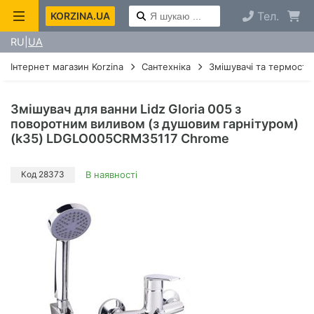
Тел.
KORZINA.UA
RU
UA
Інтернет магазин Korzina
Сантехніка
Змішувачі та термоста
Змішувач для ванни Lidz Gloria 005 з
поворотним виливом (з душовим гарнітуром)
(k35) LDGLO005CRM35117 Chrome
Код 28373
В наявності