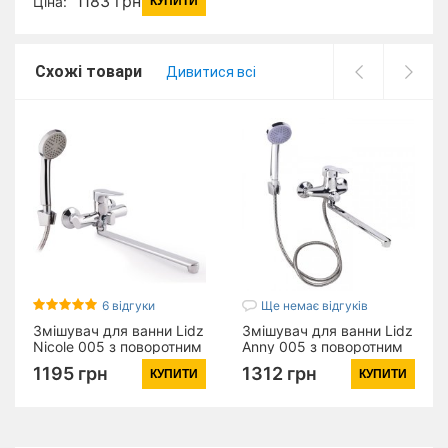
1183 грн
Ціна:
КУПИТИ
гарнітуром) (k35)
LDGLO005CRM35117
Chrome
Схожі товари
Дивитися всі
6 відгуки
Ще немає відгуків
Змішувач для ванни Lidz
Змішувач для ванни Lidz
Nicole 005 з поворотним
Anny 005 з поворотним
виливом (з душовим
виливом (з душовим
1195 грн
1312 грн
КУПИТИ
КУПИТИ
гарнітуром) (k35)
гарнітуром) (k40)
LDNIC005CRM22140
LDANN005CRM35120
Chrome
Chrome