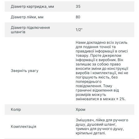
Діаметр картриджа, мм
35
Діаметр лійки, мм
80
Діаметр підключення
1/2"
шлангів
Нами докладено всіх зусиль
для подання точної та
правдивої інформації в описі
товару. Проте джерелом
інформації є виробник. Він
залишає за собою право
вносити зміни до конструкції
Зверніть увагу
виробів і комплектації, які не
погіршують якість, без
попереднього
повідомлення. Тому
граничні відхилення від
розмірів можуть
змінюватися в межах ± 2%.
Колір
Хром
Змішувач, лійка для ручного
душу, душовий шланг,
Комплектація
тримач для ручного душу,
кріпильні деталі.