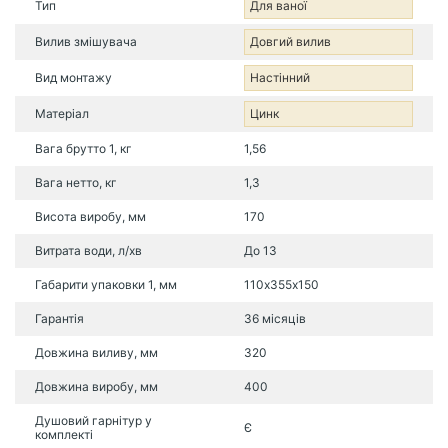
Тип
Для ваної
Вилив змішувача
Довгий вилив
Вид монтажу
Настінний
Матеріал
Цинк
Вага брутто 1, кг
1,56
Вага нетто, кг
1,3
Висота виробу, мм
170
Витрата води, л/хв
До 13
Габарити упаковки 1, мм
110х355х150
Гарантія
36 місяців
Довжина виливу, мм
320
Довжина виробу, мм
400
Душовий гарнітур у
Є
комплекті