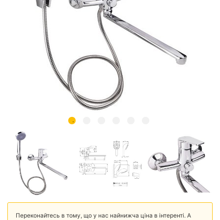
Переконайтесь в тому, що у нас найнижча ціна в інтеренті. А