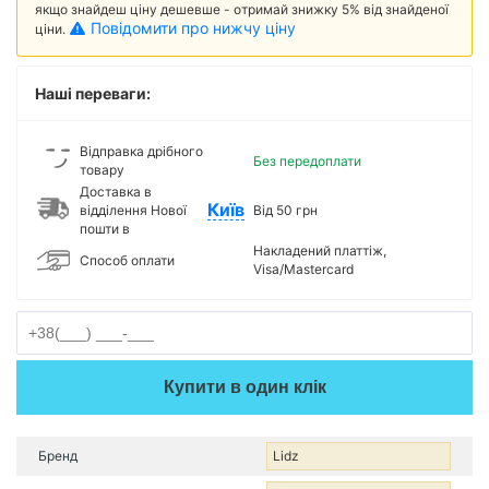
якщо знайдеш ціну дешевше - отримай знижку 5% від знайденої
Повідомити про нижчу ціну
ціни.
Наші переваги:
Відправка дрібного
Без передоплати
товару
Доставка в
Київ
відділення Нової
Від 50 грн
пошти в
Накладений платтіж,
Способ оплати
Visa/Mastercard
Купити в один клік
Бренд
Lidz