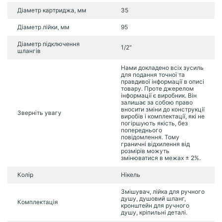
Діаметр картриджа, мм
35
Діаметр лійки, мм
95
Діаметр підключення
1/2"
шлангів
Нами докладено всіх зусиль
для подання точної та
правдивої інформації в описі
товару. Проте джерелом
інформації є виробник. Він
залишає за собою право
вносити зміни до конструкції
Зверніть увагу
виробів і комплектації, які не
погіршують якість, без
попереднього
повідомлення. Тому
граничні відхилення від
розмірів можуть
змінюватися в межах ± 2%.
Колір
Нікель
Змішувач, лійка для ручного
душу, душовий шланг,
Комплектація
кронштейн для ручного
душу, кріпильні деталі.