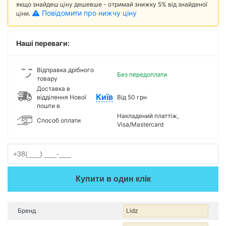
якщо знайдеш ціну дешевше - отримай знижку 5% від знайденої
Повідомити про нижчу ціну
ціни.
Наші переваги:
Відправка дрібного
Без передоплати
товару
Доставка в
Київ
відділення Нової
Від 50 грн
пошти в
Накладений платтіж,
Способ оплати
Visa/Mastercard
Купити в один клік
Бренд
Lidz