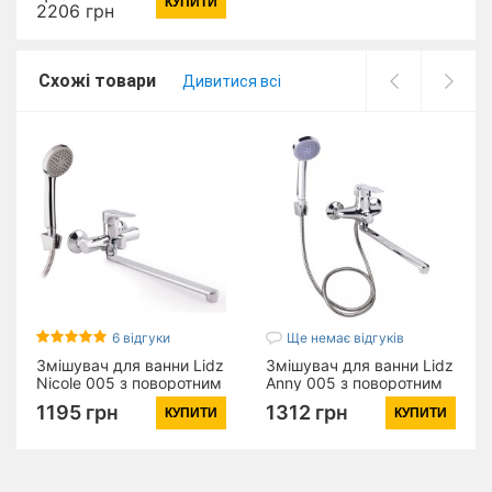
КУПИТИ
гарнітуром) (k35)
2206 грн
LDVID005NKS38087
Nickel
Схожі товари
Дивитися всі
6 відгуки
Ще немає відгуків
Змішувач для ванни Lidz
Змішувач для ванни Lidz
Nicole 005 з поворотним
Anny 005 з поворотним
виливом (з душовим
виливом (з душовим
1195 грн
1312 грн
КУПИТИ
КУПИТИ
гарнітуром) (k35)
гарнітуром) (k40)
LDNIC005CRM22140
LDANN005CRM35120
Chrome
Chrome