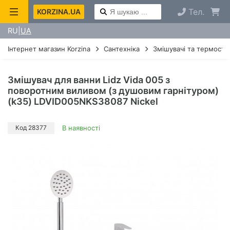
Тел.
KORZINA.UA
RU
UA
Інтернет магазин Korzina
Сантехніка
Змішувачі та термоста
Змішувач для ванни Lidz Vida 005 з
поворотним виливом (з душовим гарнітуром)
(k35) LDVID005NKS38087 Nickel
Код 28377
В наявності