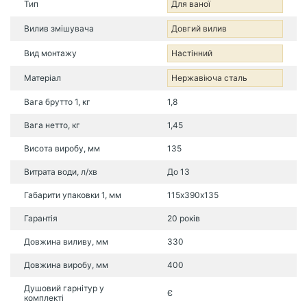
Тип
Для ваної
Вилив змішувача
Довгий вилив
Вид монтажу
Настінний
Матеріал
Нержавіюча сталь
Вага брутто 1, кг
1,8
Вага нетто, кг
1,45
Висота виробу, мм
135
Витрата води, л/хв
До 13
Габарити упаковки 1, мм
115х390х135
Гарантія
20 років
Довжина виливу, мм
330
Довжина виробу, мм
400
Душовий гарнітур у
Є
комплекті