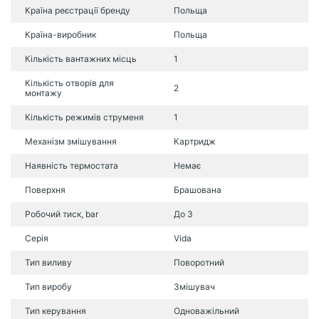
Країна реєстрації бренду
Польща
Країна-виробник
Польща
Кількість вантажних місць
1
Кількість отворів для
2
монтажу
Кількість режимів струменя
1
Механізм змішування
Картридж
Наявність термостата
Немає
Поверхня
Брашована
Робочий тиск, bar
До 3
Серія
Vida
Тип виливу
Поворотний
Тип виробу
Змішувач
Тип керування
Одноважільний