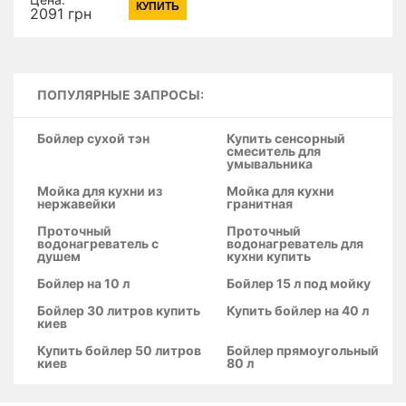
КУПИТЬ
потребителя 1015 мм
2091 грн
прямоугольная
QT1001CRM Chrome
(9977)
ПОПУЛЯРНЫЕ ЗАПРОСЫ:
Бойлер сухой тэн
Купить сенсорный
смеситель для
умывальника
Мойка для кухни из
Мойка для кухни
нержавейки
гранитная
Проточный
Проточный
водонагреватель с
водонагреватель для
душем
кухни купить
Бойлер на 10 л
Бойлер 15 л под мойку
Бойлер 30 литров купить
Купить бойлер на 40 л
киев
Купить бойлер 50 литров
Бойлер прямоугольный
киев
80 л