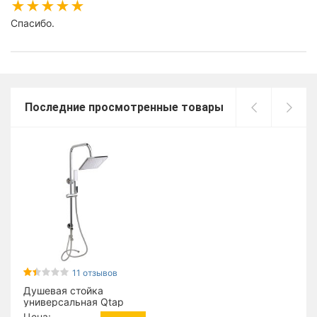
Спасибо.
Последние просмотренные товары
11 отзывов
Душевая стойка
универсальная Qtap
Plava на два
Цена: