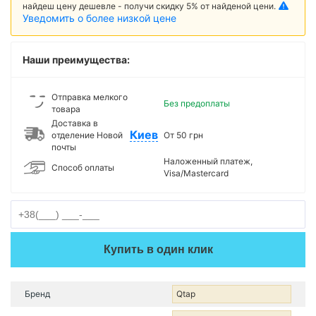
найдеш цену дешевле - получи скидку 5% от найденой цени.
Уведомить о более низкой цене
Наши преимущества:
Отправка мелкого
Без предоплаты
товара
Доставка в
Киев
отделение Новой
От 50 грн
почты
Наложенный платеж,
Способ оплаты
Visa/Mastercard
Купить в один клик
Бренд
Qtap