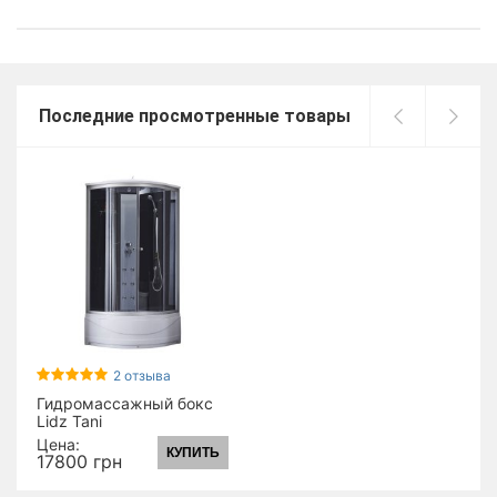
Последние просмотренные товары
2 отзыва
Гидромассажный бокс
Lidz Tani
SBM90x90.SAT.HIGH.GR,
Цена:
КУПИТЬ
стекло тонированное 4
17800 грн
мм (17359)