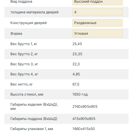
Вид поддона
Высокий поддон
толщина материала дверей
4
Конструкция дверей
Раздвижные
Форма
Угловая
Вес брутто 1, кг
25,45
Вес брутто 2, кг
23,35
Вес брутто 3, кг
22,3
Вес брутто 4, кг
4,85
Вес нетто, кг
67,5
Высота стекол, мм
1650 год
Габариты изделия (ВхШхД),
2160х905х905
мм
Габариты поддона (ВхШхД)
415х905х905
Габариты упаковки 1, мм
1660х415х50