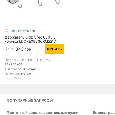
Ещё нет отзывов
Держатель Lidz Oreo 0803 3
крючка LDORE0803CRM22174
Chrome (15728)
Цена:
343 грн
КУПИТЬ
Габариты изделия (ВхШхГ), мм:
83х265х63
Тип товара:
Крючок
материал:
металл
цвет:
Хром
Поверхность:
Глянцевый
ПОПУЛЯРНЫЕ ЗАПРОСЫ:
Проточный водонагреватель для кухни
Водонагрева