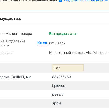
лучи скидку 5% от найденой цени.
Уведомить о более низкой
мущества:
ка мелкого товара
Без предоплаты
ка в отделение
Киев
От 50 грн
почты
 оплаты
Наложенный платеж, Visa/Masterca
Lidz
делия (ВхШхГ), мм
83х265х63
Крючок
металл
Хром