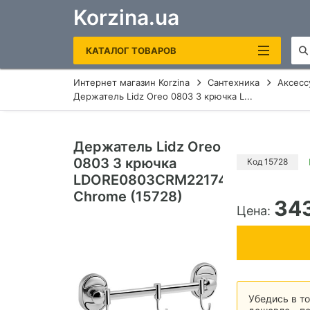
Korzina.ua
КАТАЛОГ ТОВАРОВ
Интернет магазин Korzina
Сантехника
Аксесс
Держатель Lidz Oreo 0803 3 крючка L...
САНТЕХНИКА
ОТОПЛЕНИЕ И ВОДОНАГРЕВАТЕЛИ
Держатель Lidz Oreo
ПОЛОТЕНЦЕСУШИТЕЛИ
ЭЛЕКТРИЧЕСКИЕ
0803 3 крючка
Код 15728
LDORE0803CRM22174
КОТЛЫ ГАЗОВЫЕ
Chrome (15728)
34
ЭЛЕКТРОКОТЛЫ
Цена:
БОЙЛЕРЫ
ЗЕРКАЛА В ВАННУЮ
Убедись в то