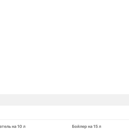
тель на 10 л
Бойлер на 15 л