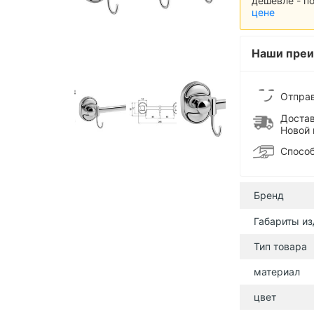
дешевле - по
цене
Наши преи
Отправ
Достав
Новой 
Способ
Бренд
Габариты из
Тип товара
материал
цвет