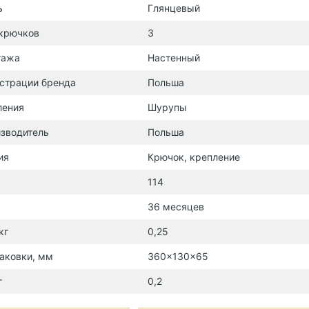
ь
Глянцевый
 крючков
3
тажа
Настенный
страции бренда
Польша
ления
Шурупы
зводитель
Польша
ия
Крючок, крепление
114
36 месяцев
кг
0,25
аковки, мм
360x130x65
г
0,2