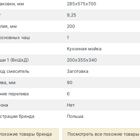
аковки, мм
285х575х700
г
9,25
лия, мм
200
 основных чаш
1
Кухонная мойка
ши 1 (ВхШхД)
200х355х340
од смеситель
Заготовка
ива, мм
90
ние перелива
Є
фона
Нет
страции бренда
Польша
похожие товары бренда
Посмотреть все похожие товары