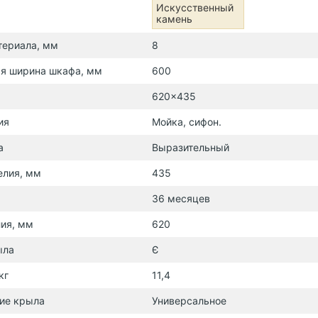
Искусственный
камень
териала, мм
8
я ширина шкафа, мм
600
620x435
ия
Мойка, сифон.
а
Выразительный
елия, мм
435
36 месяцев
ия, мм
620
ыла
Є
кг
11,4
ие крыла
Универсальное