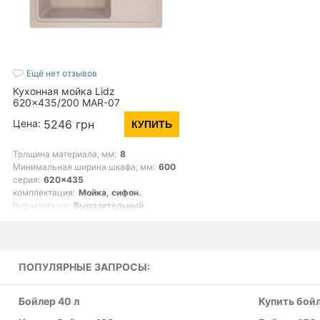
Ещё нет отзывов
Кухонная мойка Lidz
620x435/200 MAR-07
(LIDZMAR07620435200) (14761)
Цена:
5246 грн
КУПИТЬ
Толщина материала, мм:
8
Минимальная ширина шкафа, мм:
600
серия:
620x435
комплектация:
Мойка, сифон.
Вид монтажа:
Выразительный
ПОПУЛЯРНЫЕ ЗАПРОСЫ:
Бойлер 40 л
Купить бойл