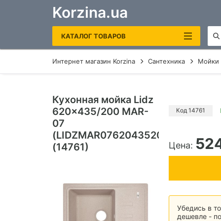
Korzina.ua
КАТАЛОГ ТОВАРОВ
Интернет магазин Korzina
Сантехника
Мойки 
САНТЕХНИКА
ОТОПЛЕНИЕ И ВОДОНАГРЕВАТЕЛИ
Кухонная мойка Lidz
ПОЛОТЕНЦЕСУШИТЕЛИ
620x435/200 MAR-
Код 14761
ЭЛЕКТРИЧЕСКИЕ
07
КОТЛЫ ГАЗОВЫЕ
(LIDZMAR07620435200)
52
Цена:
(14761)
ЭЛЕКТРОКОТЛЫ
БОЙЛЕРЫ
ЗЕРКАЛА В ВАННУЮ
Убедись в то
дешевле - по