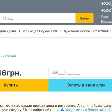
+38(
+38(
График
Найти
Выход
для кухни
Мойки для кухни Lidz
Кухонная мойка Lidz 620x435
В наличии
46
грн.
Купить
Купить в один клик
м, что у нас самая низкая цена в интеренте. А если найдеш цену
лучи скидку 5% от найденой цени.
Уведомить о более низкой