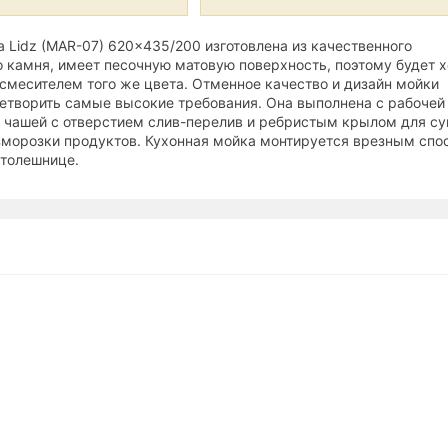
 Lidz (MAR-07) 620x435/200 изготовлена из качественного
о камня, имеет песочную матовую поверхность, поэтому будет 
смесителем того же цвета. Отменное качество и дизайн мойки
летворить самые высокие требования. Она выполнена с рабочей
 чашей с отверстием слив-перелив и ребристым крылом для с
зморозки продуктов. Кухонная мойка монтируется врезным спо
столешнице.