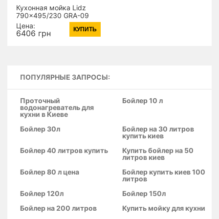
Кухонная мойка Lidz
790x495/230 GRA-09
(LIDZGRA09790495230)
Цена:
КУПИТЬ
(14790)
6406 грн
ПОПУЛЯРНЫЕ ЗАПРОСЫ:
Проточный
Бойлер 10 л
водонагреватель для
кухни в Киеве
Бойлер 30л
Бойлер на 30 литров
купить киев
Бойлер 40 литров купить
Купить бойлер на 50
литров киев
Бойлер 80 л цена
Бойлер купить киев 100
литров
Бойлер 120л
Бойлер 150л
Бойлер на 200 литров
Купить мойку для кухни